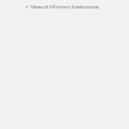
← Tillbaka till GÃ¼nther’s Snabbnoterade