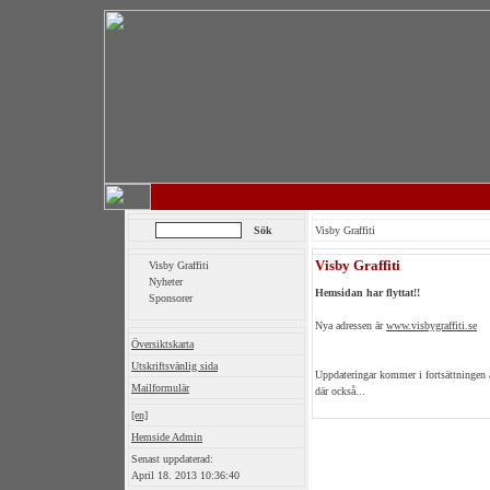
Visby Graffiti
Visby Graffiti
Visby Graffiti
Nyheter
Hemsidan har flyttat!!
Sponsorer
Nya adressen är
www.visbygraffiti.se
Översiktskarta
Utskriftsvänlig sida
Uppdateringar kommer i fortsättningen a
Mailformulär
där också...
[en]
Hemside Admin
Senast uppdaterad:
April 18. 2013 10:36:40