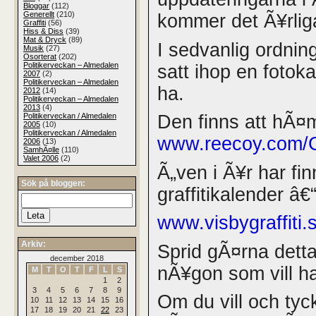
Bloggar
(112)
Generellt
(210)
kommer det Ã¥rlig
Graffiti
(56)
Hiss & Diss
(39)
Mat & Dryck
(89)
I sedvanlig ordnin
Musik
(27)
Osorterat
(202)
Politikerveckan – Almedalen
satt ihop en fotoka
2007
(2)
Politikerveckan – Almedalen
ha.
2012
(14)
Politikerveckan – Almedalen
2013
(4)
Politikerveckan / Almedalen
Den finns att hÃ¤
2005
(10)
Politikerveckan / Almedalen
www.reecoy.com/G
2006
(13)
SamhÃ¤lle
(110)
Valet 2006
(2)
Ã„ven i Ã¥r har fi
Sök på bloggen:
graffitikalender â€
www.visbygraffiti.
Arkiv:
Sprid gÃ¤rna dett
december 2018
nÃ¥gon som vill ha
M
T
O
T
F
L
S
1
2
3
4
5
6
7
8
9
Om du vill och tyc
10
11
12
13
14
15
16
17
18
19
20
21
22
23