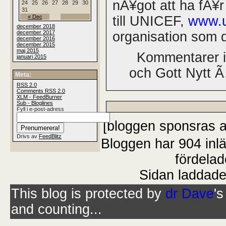
nÃ¥got att ha fÃ¥r
24
25
26
27
28
29
30
31
« Dec
till UNICEF,
www.u
december 2018
december 2017
organisation som d
december 2016
december 2015
maj 2015
Kommentarer i
januari 2015
och Gott Nytt 
Meta:
RSS
2.0
Comments
RSS
2.0
XLM - FeedBurner
Sub - Bloglines
Fyll i e-post-adress
[bloggen sponsras 
Drivs av
FeedBlitz
Bloggen har 904 inl
fördelad
Sidan laddade
This blog is protected by
dr Dave
'
and counting...