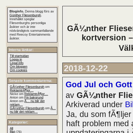
Bloginfo.
Denna blogg förs av
Günther Fliesenburgh
.
Innehållet speglar
Fliesenburghs personliga
GÃ¼nther Fliesen
åsikter och är inte
nödvändigtvis sammanfallande
med Reecoy Entertainments
kortversion –
åsikter.
Väl
Interna länkar:
Till startsidan
Logga in
Legal info
2018-12-22
Om bloggen
Om cookies
Senaste kommentarerna:
God Jul och Gott
GÃ¼nther Fliesenburgh
om
ReklamtrÃ¶jor…
av
GÃ¼nther Fli
Nicke om
ReklamtrÃ¶jor…
Anton om
Fin bakgrund
Anton om
Ã… nu blir det
Arkiverad under
Bi
reklam…
GÃ¼nther Fliesenburgh
om
Ã…
nu blir det reklam…
Ja, du som fÃ¶ljer
haft problem med 
Kategorier:
All
uppdateringarna i 
Bild
(76)