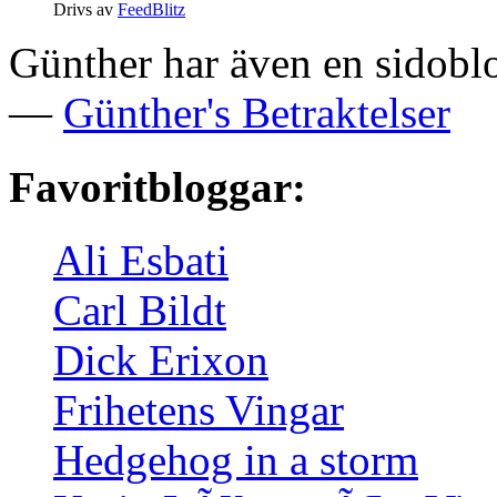
Drivs av
FeedBlitz
Günther har även en sidoblo
—
Günther's Betraktelser
Favoritbloggar:
Ali Esbati
Carl Bildt
Dick Erixon
Frihetens Vingar
Hedgehog in a storm