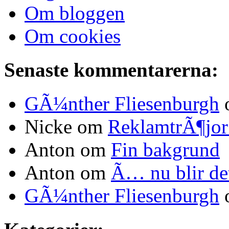
Om bloggen
Om cookies
Senaste kommentarerna:
GÃ¼nther Fliesenburgh
Nicke om
ReklamtrÃ¶jo
Anton om
Fin bakgrund
Anton om
Ã… nu blir d
GÃ¼nther Fliesenburgh