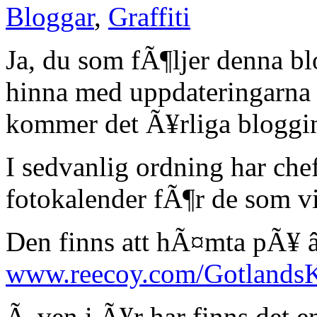
Bloggar
,
Graffiti
Ja, du som fÃ¶ljer denna bl
hinna med uppdateringarna 
kommer det Ã¥rliga blogg
I sedvanlig ordning har che
fotokalender fÃ¶r de som vi
Den finns att hÃ¤mta pÃ¥ 
www.reecoy.com/GotlandsK
Ã„ven i Ã¥r har finns det e