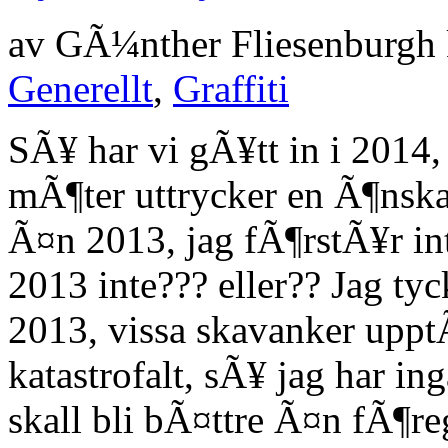
av
GÃ¼nther Fliesenburgh
Generellt
,
Graffiti
SÃ¥ har vi gÃ¥tt in i 2014, 
mÃ¶ter uttrycker en Ã¶nska
Ã¤n 2013, jag fÃ¶rstÃ¥r int
2013 inte??? eller?? Jag tycke
2013, vissa skavanker uppt
katastrofalt, sÃ¥ jag har i
skall bli bÃ¤ttre Ã¤n fÃ¶r