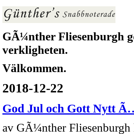
GÃ¼nther Fliesenburgh ger
verkligheten.
Välkommen.
2018-12-22
God Jul och Gott Nytt Ã
av
GÃ¼nther Fliesenburgh