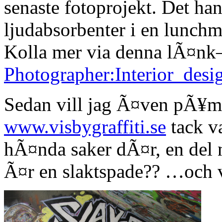
senaste fotoprojekt. Det h
ljudabsorbenter i en lunch
Kolla mer via denna lÃ¤n
Photographer:Interior_desi
Sedan vill jag Ã¤ven pÃ¥
www.visbygraffiti.se
tack v
hÃ¤nda saker dÃ¤r, en del 
Ã¤r en slaktspade?? …och vi