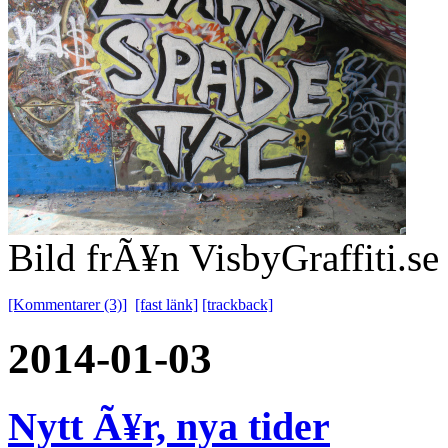
Bild frÃ¥n VisbyGraffiti.se
[Kommentarer (3)]
[fast länk]
[trackback]
2014-01-03
Nytt Ã¥r, nya tider