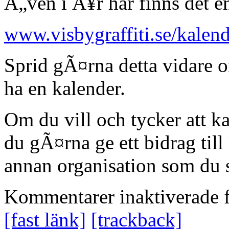
Ã„ven i Ã¥r har finns det en
www.visbygraffiti.se/kalen
Sprid gÃ¤rna detta vidare
ha en kalender.
Om du vill och tycker att k
du gÃ¤rna ge ett bidrag ti
annan organisation som du 
Kommentarer inaktiverade
f
[fast länk]
[trackback]