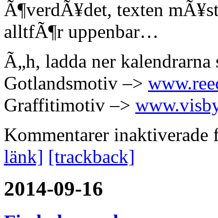
Ã¶verdÃ¥det, texten mÃ¥ste 
alltfÃ¶r uppenbar…
Ã„h, ladda ner kalendrarna 
Gotlandsmotiv –>
www.reec
Graffitimotiv –>
www.visbyg
Kommentarer inaktiverade
f
länk]
[trackback]
2014-09-16