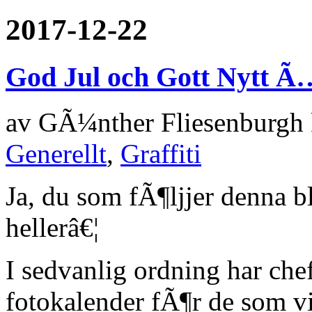
2017-12-22
God Jul och Gott Nytt Ã
av
GÃ¼nther Fliesenburgh
Generellt
,
Graffiti
Ja, du som fÃ¶ljjer denna bl
hellerâ€¦
I sedvanlig ordning har che
fotokalender fÃ¶r de som vi