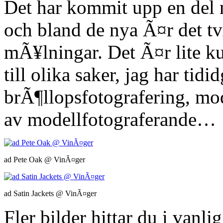
Det har kommit upp en de
och bland de nya Ã¤r det t
mÃ¥lningar. Det Ã¤r lite 
till olika saker, jag har tid
brÃ¶llopsfotografering, mo
av modellfotograferande…
ad Pete Oak @ VinÃ¤ger
ad Satin Jackets @ VinÃ¤ger
Fler bilder hittar du i vanl