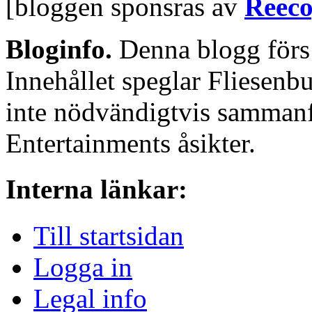
[bloggen sponsras av
Reeco
Bloginfo.
Denna blogg för
Innehållet speglar Fliesenbu
inte nödvändigtvis samman
Entertainments åsikter.
Interna länkar:
Till startsidan
Logga in
Legal info