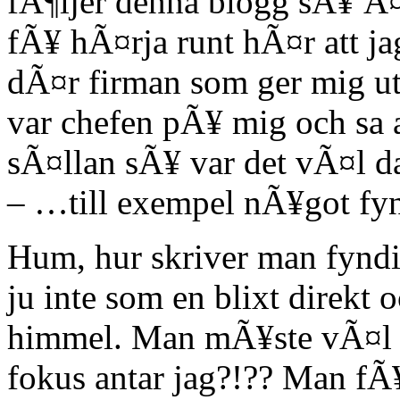
fÃ¶ljer denna blogg sÃ¥ Ã¤r
fÃ¥ hÃ¤rja runt hÃ¤r att j
dÃ¤r firman som ger mig u
var chefen pÃ¥ mig och sa a
sÃ¤llan sÃ¥ var det vÃ¤l da
– …till exempel nÃ¥got fyn
Hum, hur skriver man fynd
ju inte som en blixt direkt o
himmel. Man mÃ¥ste vÃ¤l 
fokus antar jag?!?? Man fÃ¥