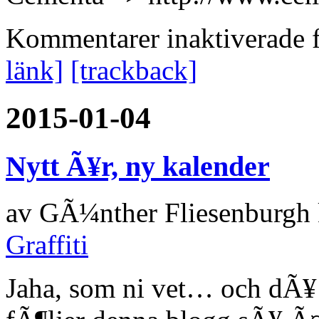
Kommentarer inaktiverade
f
länk]
[trackback]
2015-01-04
Nytt Ã¥r, ny kalender
av
GÃ¼nther Fliesenburgh
Graffiti
Jaha, som ni vet… och dÃ¥ ri