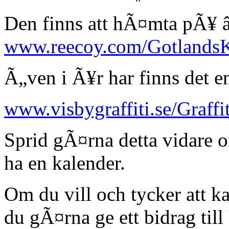
Den finns att hÃ¤mta pÃ¥ 
www.reecoy.com/GotlandsK
Ã„ven i Ã¥r har finns det e
www.visbygraffiti.se/Graff
Sprid gÃ¤rna detta vidare
ha en kalender.
Om du vill och tycker att k
du gÃ¤rna ge ett bidrag ti