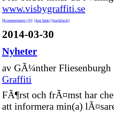
www.visbygraffiti.se
[Kommentarer (3)]
[fast länk]
[trackback]
2014-03-30
Nyheter
av
GÃ¼nther Fliesenburgh
Graffiti
FÃ¶rst och frÃ¤mst har ch
att informera min(a) lÃ¤sa