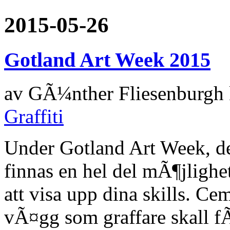
2015-05-26
Gotland Art Week 2015
av
GÃ¼nther Fliesenburgh
Graffiti
Under Gotland Art Week, d
finnas en hel del mÃ¶jlighe
att visa upp dina skills. C
vÃ¤gg som graffare skall 