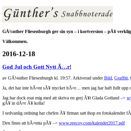
GÃ¼nther Fliesenburgh ger sin syn – i kortversion – pÃ¥ verklig
Välkommen.
2016-12-18
God Jul och Gott Nytt Ã…r!
av
GÃ¼nther Fliesenburgh
kl. 19:57. Arkiverad under
Bild
,
Graffiti
,
Ja, det har inte hÃ¤nt sÃ¥ mycket hÃ¤r… men jag har haft fullt up
Jag har dock roat mig med att skriva en grej Ã¥t Glada Gotland –>
ww
gÃ¥ in dÃ¤r Ã¥ kolla!
I sedvanlig ordning har chefen Ã¥ firman satt ihop en fotokalender fÃ
Den finns att hÃ¤mta pÃ¥ –>
www.reecoy.com/kalender2017.pdf