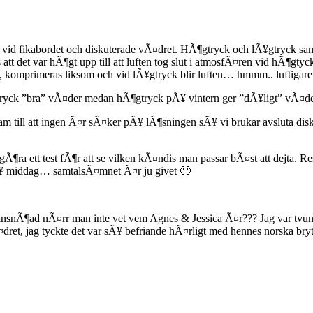
i vid fikabordet och diskuterade vÃ¤dret. HÃ¶gtryck och lÃ¥gtryck samt
tt det var hÃ¶gt upp till att luften tog slut i atmosfÃ¤ren vid hÃ¶gty
op, komprimeras liksom och vid lÃ¥gtryck blir luften… hmmm.. luftigare
yck ”bra” vÃ¤der medan hÃ¶gtryck pÃ¥ vintern ger ”dÃ¥ligt” vÃ¤der…
ram till att ingen Ã¤r sÃ¤ker pÃ¥ lÃ¶sningen sÃ¥ vi brukar avsluta dis
Ã¶ra ett test fÃ¶r att se vilken kÃ¤ndis man passar bÃ¤st att dejta. R
¥ middag… samtalsÃ¤mnet Ã¤r ju givet 🙂
 insnÃ¶ad nÃ¤rr man inte vet vem Agnes & Jessica Ã¤r??? Jag var tvu
ret, jag tyckte det var sÃ¥ befriande hÃ¤rligt med hennes norska b