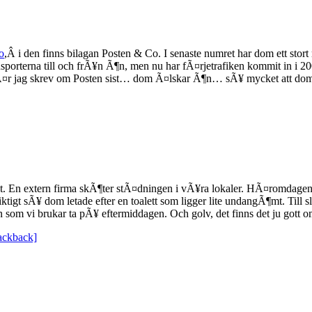
o
,Â i den finns bilagan Posten & Co. I senaste numret har dom ett sto
porterna till och frÃ¥n Ã¶n, men nu har fÃ¤rjetrafiken kommit in i 20
e nÃ¤r jag skrev om Posten sist… dom Ã¤lskar Ã¶n… sÃ¥ mycket att do
et. En extern firma skÃ¶ter stÃ¤dningen i vÃ¥ra lokaler. HÃ¤romdagen 
gt sÃ¥ dom letade efter en toalett som ligger lite undangÃ¶mt. Till sl
 som vi brukar ta pÃ¥ eftermiddagen. Och golv, det finns det ju gott o
rackback]