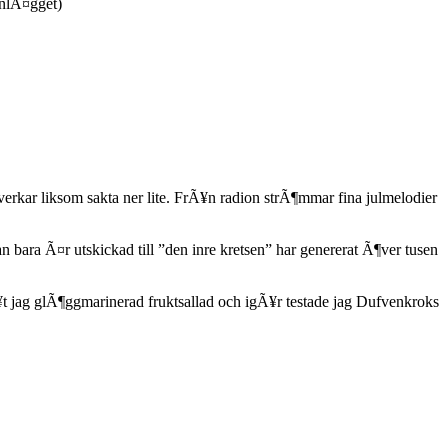
inlÃ¤gget)
rkar liksom sakta ner lite. FrÃ¥n radion strÃ¶mmar fina julmelodier
 bara Ã¤r utskickad till ”den inre kretsen” har genererat Ã¶ver tusen
jag glÃ¶ggmarinerad fruktsallad och igÃ¥r testade jag Dufvenkroks