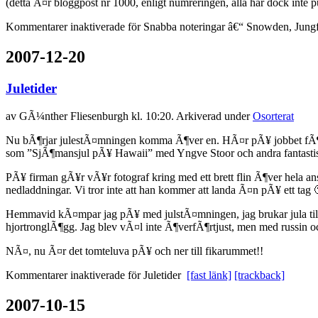
(detta Ã¤r bloggpost nr 1000, enligt numreringen, alla har dock int
Kommentarer inaktiverade
för Snabba noteringar â€“ Snowden, Jungf
2007-12-20
Juletider
av
GÃ¼nther Fliesenburgh
kl. 10:20. Arkiverad under
Osorterat
Nu bÃ¶rjar julestÃ¤mningen komma Ã¶ver en. HÃ¤r pÃ¥ jobbet fÃ¶rsvin
som ”SjÃ¶mansjul pÃ¥ Hawaii” med Yngve Stoor och andra fantastis
PÃ¥ firman gÃ¥r vÃ¥r fotograf kring med ett brett flin Ã¶ver hela an
nedladdningar. Vi tror inte att han kommer att landa Ã¤n pÃ¥ ett tag 
Hemmavid kÃ¤mpar jag pÃ¥ med julstÃ¤mningen, jag brukar jula til
hjortronglÃ¶gg. Jag blev vÃ¤l inte Ã¶verfÃ¶rtjust, men med russin 
NÃ¤, nu Ã¤r det tomteluva pÃ¥ och ner till fikarummet!!
Kommentarer inaktiverade
för Juletider
[fast länk]
[trackback]
2007-10-15