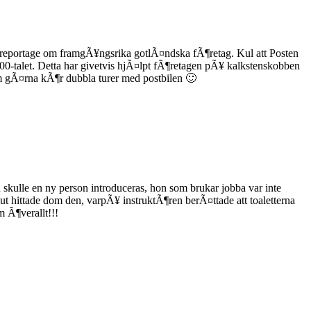
rt reportage om framgÃ¥ngsrika gotlÃ¤ndska fÃ¶retag. Kul att Posten
00-talet. Detta har givetvis hjÃ¤lpt fÃ¶retagen pÃ¥ kalkstenskobben
m gÃ¤rna kÃ¶r dubbla turer med postbilen 🙂
skulle en ny person introduceras, hon som brukar jobba var inte
ut hittade dom den, varpÃ¥ instruktÃ¶ren berÃ¤ttade att toaletterna
m Ã¶verallt!!!