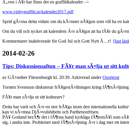
Ã„ven i Ã¥r har finns det en graffitikalender –>
www.visbygraffiti.se/kalender2017.pdf
Sprid gÃ¤rna detta vidare om du kÃ¤nner nÃ¥gon som vill ha en kal
Om du vill och tycker att kalendern Ã¤r nÃ¥got att ha fÃ¥r du gÃ¤rn
Kommentarer inaktiverade
för God Jul och Gott Nytt Ã…r!
[fast län
2014-02-26
Tips: Diskussionsafton – FÃ¥r man sÃ¤lja ut sitt kul
av
GÃ¼nther Fliesenburgh
kl. 20:39. Arkiverad under
Osorterat
Torsten Svensson diskuterar frÃ¥gestÃ¤llningen kring fÃ¶rsÃ¤ljnin
FÃ¥r man sÃ¤lja ut sitt kulturarv?
Detta har varit och Ã¤r en stor frÃ¥ga inom den internationella k
kan vi nÃ¤mna DjÃ¤vulsbibeln och Parthenonfrisen.
PÃ¥ Gotland berÃ¶r det i fÃ¶rsta hand kyrkliga fÃ¶remÃ¥l som sÃ¥lts 
sig, i andra inte. Problemet med fÃ¶rsÃ¤ljning Ã¤r i dag mer ett inter