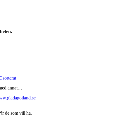
heten.
Osorterat
p med annat…
w.gladagotland.se
¶r de som vill ha.