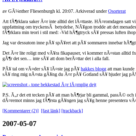
av
GÃ¼nther Fliesenburgh
kl. 20:07. Arkiverad under
Osorterat
Att fÃ¶rklara saker Ã¤r inte alltid det lÃ¤ttaste. HÃ¤romdagen satt v
uppfattning om tryckensÂ betydelse. NÃ¥gon trodde att det menades a
fÃ¶rklara min teori i stil med: -Vid hÃ¶gtryck sÃ¥ pressas luften ih
Jag var dessutom inne pÃ¥ spÃ¥ret att pÃ¥ sommaren innebar hÃ¶gtr
Det Ã¤r lite roligt med vÃ¥ra fikapauser, vi kommer nÃ¤stan alltid f
gÃ¶r det sen… inte sÃ¥ att dom berÃ¤ttar det i alla fall.
PÃ¥ tal om vÃ¤der sÃ¥ lÃ¤ste jag pÃ¥
hakkes blogg
att man kunde g
sÃ¥ ring mig nÃ¤sta gÃ¥ng du Ã¤r pÃ¥ Gotland sÃ¥ bjuder jag pÃ
P.S. Ã„r det ett tecken pÃ¥ att man bÃ¶rjar bli gammal, passÃ© och
dÃ¤remot minns jag fÃ¶rsta gÃ¥ngen jag sÃ¥g henne presentera vÃ¤d
[Kommentarer (2)]
[fast länk]
[trackback]
2007-05-07