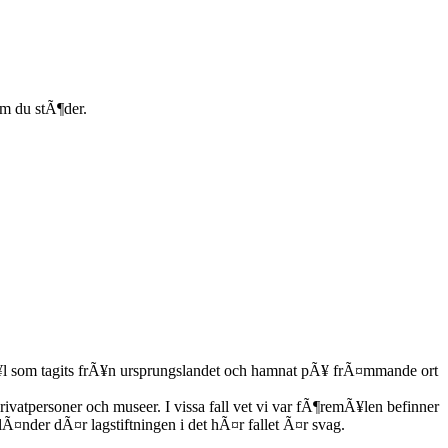
om du stÃ¶der.
Ã¥l som tagits frÃ¥n ursprungslandet och hamnat pÃ¥ frÃ¤mmande ort
ivatpersoner och museer. I vissa fall vet vi var fÃ¶remÃ¥len befinner
 lÃ¤nder dÃ¤r lagstiftningen i det hÃ¤r fallet Ã¤r svag.