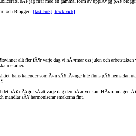
e publicerats, sÃ¥ jag firar med en gammal form av upplÃ¤gg pÃ¥ blogg
ru och Bloggeri
[fast länk]
[trackback]
ner allt fler fÃ¶r varje dag vi nÃ¤rmar oss julen och arbetstakten ve
ka melodier.
siktet, hans kalender som Ã¤n sÃ¥ lÃ¤nge inte finns pÃ¥ hemsidan utan
🙂
l det pÃ¥ nÃ¥got sÃ¤tt varje dag den hÃ¤r veckan. HÃ¤romdagen Ã¥t 
och mandlar sÃ¥ harmoniserar smakerna fint.