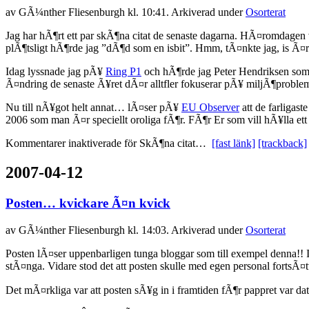
av
GÃ¼nther Fliesenburgh
kl. 10:41. Arkiverad under
Osorterat
Jag har hÃ¶rt ett par skÃ¶na citat de senaste dagarna. HÃ¤romdage
plÃ¶tsligt hÃ¶rde jag ”dÃ¶d som en isbit”. Hmm, tÃ¤nkte jag, is Ã¤r
Idag lyssnade jag pÃ¥
Ring P1
och hÃ¶rde jag Peter Hendriksen som 
Ã¤ndring de senaste Ã¥ret dÃ¤r alltfler fokuserar pÃ¥ miljÃ¶proble
Nu till nÃ¥got helt annat… lÃ¤ser pÃ¥
EU Observer
att de farliga
2006 som man Ã¤r speciellt oroliga fÃ¶r. FÃ¶r Er som vill hÃ¥lla e
Kommentarer inaktiverade
för SkÃ¶na citat…
[fast länk]
[trackback]
2007-04-12
Posten… kvickare Ã¤n kvick
av
GÃ¼nther Fliesenburgh
kl. 14:03. Arkiverad under
Osorterat
Posten lÃ¤ser uppenbarligen tunga bloggar som till exempel denna!! 
stÃ¤nga. Vidare stod det att posten skulle med egen personal fortsÃ¤tt
Det mÃ¤rkliga var att posten sÃ¥g in i framtiden fÃ¶r pappret var dat