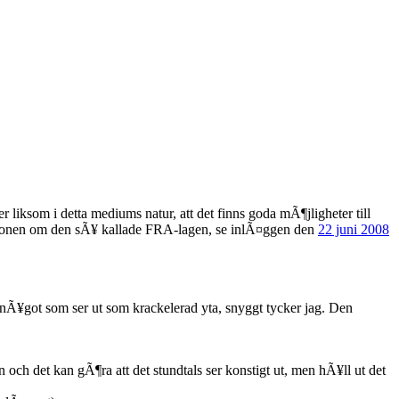
liksom i detta mediums natur, att det finns goda mÃ¶jligheter till
sionen om den sÃ¥ kallade FRA-lagen, se inlÃ¤ggen den
22 juni 2008
d nÃ¥got som ser ut som krackelerad yta, snyggt tycker jag. Den
ch det kan gÃ¶ra att det stundtals ser konstigt ut, men hÃ¥ll ut det