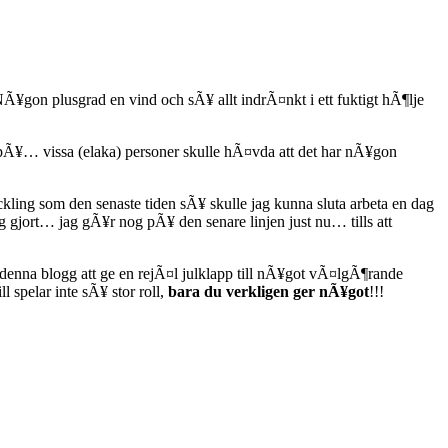
 NÃ¥gon plusgrad en vind och sÃ¥ allt indrÃ¤nkt i ett fuktigt hÃ¶lje
 pÃ¥… vissa (elaka) personer skulle hÃ¤vda att det har nÃ¥gon
ling som den senaste tiden sÃ¥ skulle jag kunna sluta arbeta en dag
 gjort… jag gÃ¥r nog pÃ¥ den senare linjen just nu… tills att
nna blogg att ge en rejÃ¤l julklapp till nÃ¥got vÃ¤lgÃ¶rande
ll spelar inte sÃ¥ stor roll,
bara du verkligen ger nÃ¥got
!!!