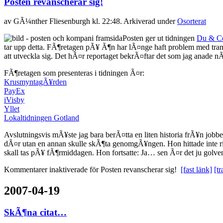
Posten revanscherar sig!
av
GÃ¼nther Fliesenburgh
kl. 22:48. Arkiverad under
Osorterat
Posten ger ut tidningen
Du & C
tar upp detta. FÃ¶retagen pÃ¥ Ã¶n har lÃ¤nge haft problem med trans
att utveckla sig. Det hÃ¤r reportaget bekrÃ¤ftar det som jag anad
FÃ¶retagen som presenteras i tidningen Ã¤r:
KrusmyntagÃ¥rden
PayEx
iVisby
Yllet
Lokaltidningen Gotland
Avslutningsvis mÃ¥ste jag bara berÃ¤tta en liten historia frÃ¥n jobb
dÃ¤r utan en annan skulle skÃ¶ta genomgÃ¥ngen. Hon hittade inte rikti
skall tas pÃ¥ fÃ¶rmiddagen. Hon fortsatte: Ja… sen Ã¤r det ju golven
Kommentarer inaktiverade
för Posten revanscherar sig!
[fast länk]
[t
2007-04-19
SkÃ¶na citat…