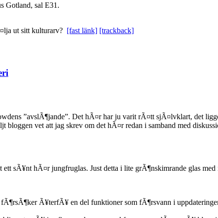
s Gotland, sal E31.
ja ut sitt kulturarv?
[fast länk]
[trackback]
ri
ns ”avslÃ¶jande”. Det hÃ¤r har ju varit rÃ¤tt sjÃ¤lvklart, det ligger 
t bloggen vet att jag skrev om det hÃ¤r redan i samband med diskus
at ett sÃ¥nt hÃ¤r jungfruglas. Just detta i lite grÃ¶nskimrande glas me
 fÃ¶rsÃ¶ker Ã¥terfÃ¥ en del funktioner som fÃ¶rsvann i uppdateringen o