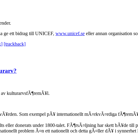
ender.
a ge ett bidrag till UNICEF,
www.unicef.se
eller annan organisation s
k]
[trackback]
turarv?
g av kulturarvsfÃ¶remÃ¥l.
ulturvÃ¥rden. Som exempel pÃ¥ internationellt mÃ¤rkvÃ¤rdiga fÃ¶rem
eller donerats under 1800-talet. FÃ¶rsÃ¤ljning har skett bÃ¥de till pr
nationellt problem Ã¤n ett nationellt och detta gÃ¤ller dÃ¥ i synnerhet