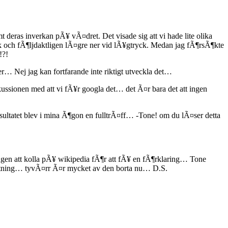
 deras inverkan pÃ¥ vÃ¤dret. Det visade sig att vi hade lite olika
ck och fÃ¶ljdaktligen lÃ¤gre ner vid lÃ¥gtryck. Medan jag fÃ¶rsÃ¶kte
!?!
 Nej jag kan fortfarande inte riktigt utveckla det…
kussionen med att vi fÃ¥r googla det… det Ã¤r bara det att ingen
esultatet blev i mina Ã¶gon en fulltrÃ¤ff… -Tone! om du lÃ¤ser detta
ngen att kolla pÃ¥ wikipedia fÃ¶r att fÃ¥ en fÃ¶rklaring… Tone
rytning… tyvÃ¤rr Ã¤r mycket av den borta nu… D.S.