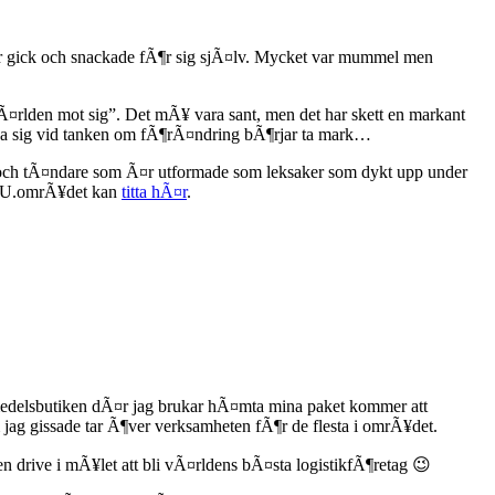
er gick och snackade fÃ¶r sig sjÃ¤lv. Mycket var mummel men
¤rlden mot sig”. Det mÃ¥ vara sant, men det har skett en markant
¤nja sig vid tanken om fÃ¶rÃ¤ndring bÃ¶rjar ta mark…
 och tÃ¤ndare som Ã¤r utformade som leksaker som dykt upp under
i EU.omrÃ¥det kan
titta hÃ¤r
.
vsmedelsbutiken dÃ¤r jag brukar hÃ¤mta mina paket kommer att
om jag gissade tar Ã¶ver verksamheten fÃ¶r de flesta i omrÃ¥det.
en drive i mÃ¥let att bli vÃ¤rldens bÃ¤sta logistikfÃ¶retag 😉