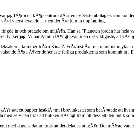
n var jag fÃ¶rbi ett kÃ¶pcentrum dÃ¤r en av Systembolagets stamkund
 vÃ¤l ytterst levande… men det Ã¤r ju min uppfattning.
ringde in och pratade om miljÃ¶n. Han sa ”Planeten jorden har hela vÃ
men tycker jag. Vi har Ã¤nnu lÃ¥ngt kvar, men det viktigaste, att vÃ
ste leksakerna kommer frÃ¥n Kina.Â FrÃ¤mst Ã¤r det minimotorcyklar
tt vakande Ã¶ga Ã¶ver de senaste farliga produkterna som kommit in 
IgÃ¥r satt ett papper fastklÃ¤mt i brevinkastet som berÃ¤ttade att li
a med servicen trots att butiken stÃ¤ngt fram till dess att den butik s
erat med dagens datum trots att det delades ut igÃ¥r. Det mÃ¥ste vara 