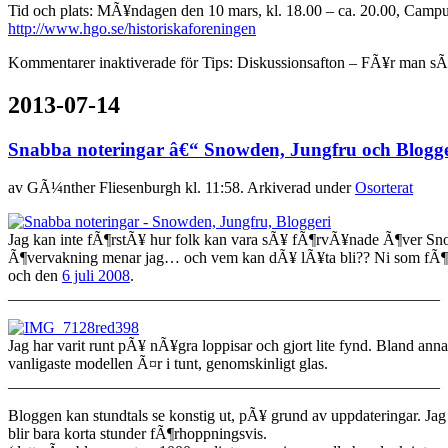
Tid och plats: MÃ¥ndagen den 10 mars, kl. 18.00 – ca. 20.00, Campu
http://www.hgo.se/historiskaforeningen
Kommentarer inaktiverade
för Tips: Diskussionsafton – FÃ¥r man sÃ¤l
2013-07-14
Snabba noteringar â€“ Snowden, Jungfru och Blogge
av
GÃ¼nther Fliesenburgh
kl. 11:58. Arkiverad under
Osorterat
Jag kan inte fÃ¶rstÃ¥ hur folk kan vara sÃ¥ fÃ¶rvÃ¥nade Ã¶ver Snowde
Ã¶vervakning menar jag… och vem kan dÃ¥ lÃ¥ta bli?? Ni som fÃ¶lj
och den
6 juli 2008
.
______________________________________________________
Jag har varit runt pÃ¥ nÃ¥gra loppisar och gjort lite fynd. Bland ann
vanligaste modellen Ã¤r i tunt, genomskinligt glas.
______________________________________________________
Bloggen kan stundtals se konstig ut, pÃ¥ grund av uppdateringar. Jag
blir bara korta stunder fÃ¶rhoppningsvis.