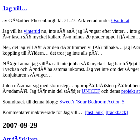
Jag vill…
av
GÃ¼nther Fliesenburgh
kl. 21:27. Arkiverad under
Osorterat
Jag vill ha
vintertid
nu, inte sÃ¥ attÂ jag lÃ¤ngtar efter vinter… inte g
Ã¤r fasen sÃ¥ mycket kallare Ã¤n minus 20 grader uppe i fjÃ¤llen… 
Nej, det jag vill Ã¥t Ã¤r den dÃ¤r timmen vi fÃ¥r tillbaka… jag lÃ¤
koppling till Ã¥ldern… det tror jag inte alls pÃ¥…
NÃ¥got annat jag villÃ¤r att inte jobba sÃ¥ mycket. Jag har bÃ¶rjat
i veckan och Ã¤ndÃ¥ ha samma inkomst. Jag vet inte om det sÃ¤ger mer
konjukturen svÃ¤nger…
Julen nÃ¤rmar sig med stormsteg… appropÃ¥ blÃ¥sten pÃ¥ kobben…
Ã¤ndamÃ¥l. Jag fÃ¶r min del stÃ¶djer
UNICEF
och deras
projekt a
Soundtrack till denna blogg:
Sweet’n’Sour Bedroom Action 5
Kommentarer inaktiverade
för Jag vill…
[fast länk]
[trackback]
2007-09-29
Att fÃ¶rklara…