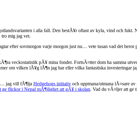
otlandsvarianten i alla fall. Den bestÃ¥r oftast av kyla, vind och fukt.
tro mig jag vet.
ngtar efter sovmorgon varje morgon just nu… vete tusan vad det beror
 kÃ¶ra veckostatistik pÃ¥ mina fonder. FortsÃ¤tter dom ha samma utveck
 om vilken lÃ¥g lÃ¶n jag har eller vilka fantastiska investeringar jag
 jag vill fÃ¶lja
Hedgehogs initiativ
och uppmana/utmana lÃ¤sare av de
tt ge flickor i Nepal mÃ¶jlighet att gÃ¥ i skolan
. Vad du vÃ¤ljer att ge ti