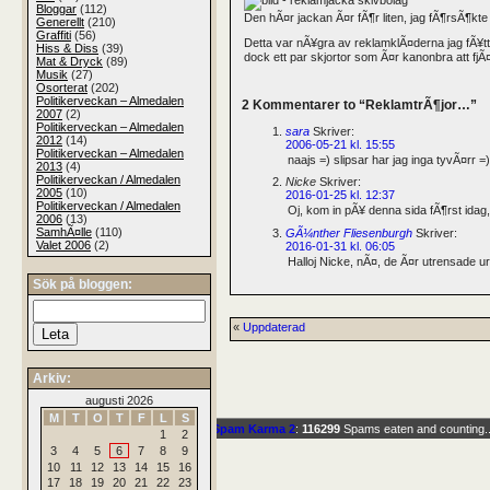
Bloggar
(112)
Den hÃ¤r jackan Ã¤r fÃ¶r liten, jag fÃ¶rsÃ¶kte
Generellt
(210)
Graffiti
(56)
Detta var nÃ¥gra av reklamklÃ¤derna jag fÃ¥t
Hiss & Diss
(39)
dock ett par skjortor som Ã¤r kanonbra att fjÃ¤
Mat & Dryck
(89)
Musik
(27)
Osorterat
(202)
Politikerveckan – Almedalen
2 Kommentarer to “ReklamtrÃ¶jor…”
2007
(2)
Politikerveckan – Almedalen
sara
Skriver:
2012
(14)
2006-05-21 kl. 15:55
Politikerveckan – Almedalen
naajs =) slipsar har jag inga tyvÃ¤rr =)
2013
(4)
Politikerveckan / Almedalen
Nicke
Skriver:
2005
(10)
2016-01-25 kl. 12:37
Politikerveckan / Almedalen
Oj, kom in pÃ¥ denna sida fÃ¶rst idag
2006
(13)
SamhÃ¤lle
(110)
GÃ¼nther Fliesenburgh
Skriver:
Valet 2006
(2)
2016-01-31 kl. 06:05
Halloj Nicke, nÃ¤, de Ã¤r utrensade 
Sök på bloggen:
«
Uppdaterad
Arkiv:
augusti 2026
M
T
O
T
F
L
S
This blog is protected by
dr Dave
's
Spam Karma 2
:
116299
Spams eaten and counting..
1
2
3
4
5
6
7
8
9
10
11
12
13
14
15
16
17
18
19
20
21
22
23