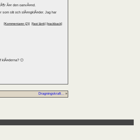
¤rfÃ¶r Ã¤r den oanvÃ¤nd.
 som slit och slÃ¤ngklÃ¤der. Jag har
[Kommentarer (2)]
[fast länk]
[trackback]
df klÃ¤derna? 🙂
Dragningskraft…
»