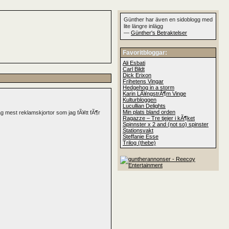
Günther har även en sidoblogg med
lite längre inlägg
—
Günther's Betraktelser
Favoritbloggar:
Ali Esbati
Carl Bildt
Dick Erixon
Frihetens Vingar
Hedgehog in a storm
Karin LÃ¥ngstrÃ¶m Vinge
Kulturbloggen
Lucullian Delights
Min plats bland orden
ag mest reklamskjortor som jag fÃ¥tt fÃ¶r
Ragazze – Tre tjejer i kÃ¶ket
Spinnster x 2 and (not so) spinster
Stationsvakt
Steffanie Esse
Trilog (thebe)