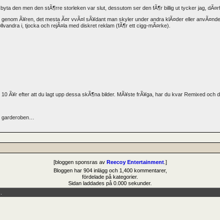
 byta den men den stÃ¶rre storleken var slut, dessutom ser den fÃ¶r billig ut tycker jag, dÃ
t genom Ã¥ren, det mesta Ã¤r vvÃ¤l sÃ¥dant man skyler under andra klÃ¤der eller anvÃ¤nder
llvandra i, tjocka och rejÃ¤la med diskret reklam (fÃ¶r ett cigg-mÃ¤rke).
, 10 Ã¥r efter att du lagt upp dessa skÃ¶na bilder. MÃ¥ste frÃ¥ga, har du kvar Remixed och 
ur garderoben…
[bloggen sponsras av
Reecoy Entertainment
.]
Bloggen har 904 inlägg och 1,400 kommentarer,
fördelade på kategorier.
Sidan laddades på 0.000 sekunder.
.