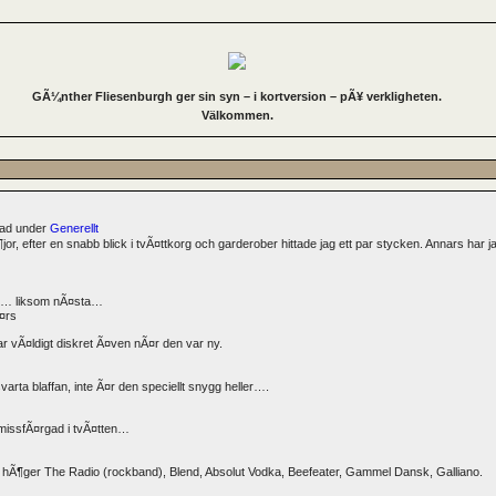
GÃ¼nther Fliesenburgh ger sin syn – i kortversion – pÃ¥ verkligheten.
Välkommen.
erad under
Generellt
r, efter en snabb blick i tvÃ¤ttkorg och garderober hittade jag ett par stycken. Annars har j
gen… liksom nÃ¤sta…
r vÃ¤ldigt diskret Ã¤ven nÃ¤r den var ny.
arta blaffan, inte Ã¤r den speciellt snygg heller….
t missfÃ¤rgad i tvÃ¤tten…
ill hÃ¶ger The Radio (rockband), Blend, Absolut Vodka, Beefeater, Gammel Dansk, Galliano.