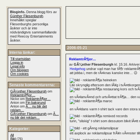
Bloginfo.
Denna blogg förs av
Günther Fliesenburgh
.
Innehållet speglar
Fliesenburghs personliga
åsikter och är inte
nödvändigtvis sammanfallande
med Reecoy Entertainments
åsikter.
2006-05-21
Interna länkar:
Till startsidan
ReklamtrÃ¶jor…
Logga in
av
GÃ¼nther Fliesenburgh
kl. 15:16. Arkiv
Legal info
Hedgehog
undrar vad man har fÃ¶r reklamtrÃ¶jo
Om bloggen
att jobba i, men de rÃ¤knas kanske inte… 😉
Om cookies
Senaste kommentarerna:
Lite skrynglig eftersom den lÃ¥g i tvÃ¤ttkor
GÃ¼nther Fliesenburgh
om
ReklamtrÃ¶jor…
en vÃ¤lanvÃ¤nd och urtvÃ¤ttat trÃ¶ja… den va
Nicke om
ReklamtrÃ¶jor…
Anton om
Fin bakgrund
Anton om
Ã… nu blir det
en vÃ¤ldans varm t-shirt tack vare den stora sv
reklam…
GÃ¼nther Fliesenburgh
om
Ã…
nu blir det reklam…
tunn, ”sliskig” t-shirt som dessutom blivit lÃ¤t
Kategorier:
ett axplock av reklamslipsar frÃ¥n vÃ¤nster t
All
Bild
(76)