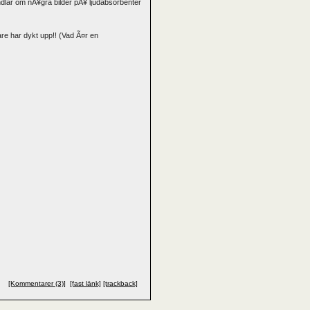
dlar om nÃ¥gra bilder pÃ¥ ljudabsorbenter
e har dykt upp!! (Vad Ã¤r en
[Kommentarer (3)]
[fast länk]
[trackback]