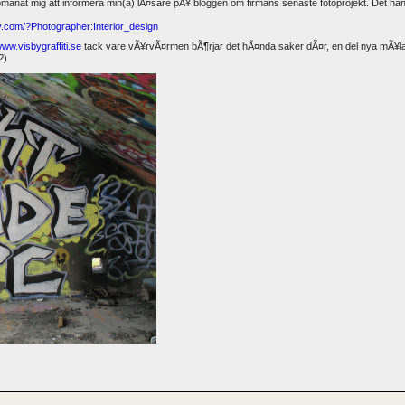
manat mig att informera min(a) lÃ¤sare pÃ¥ bloggen om firmans senaste fotoprojekt. Det han
y.com/?Photographer:Interior_design
ww.visbygraffiti.se
tack vare vÃ¥rvÃ¤rmen bÃ¶rjar det hÃ¤nda saker dÃ¤r, en del nya mÃ¥lar
?)