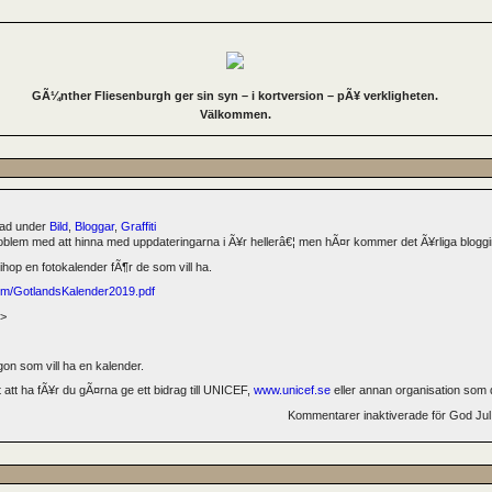
GÃ¼nther Fliesenburgh ger sin syn – i kortversion – pÃ¥ verkligheten.
Välkommen.
erad under
Bild
,
Bloggar
,
Graffiti
problem med att hinna med uppdateringarna i Ã¥r hellerâ€¦ men hÃ¤r kommer det Ã¥rliga blog
ihop en fotokalender fÃ¶r de som vill ha.
m/GotlandsKalender2019.pdf
“>
on som vill ha en kalender.
 att ha fÃ¥r du gÃ¤rna ge ett bidrag till UNICEF,
www.unicef.se
eller annan organisation som 
Kommentarer inaktiverade
för God Jul