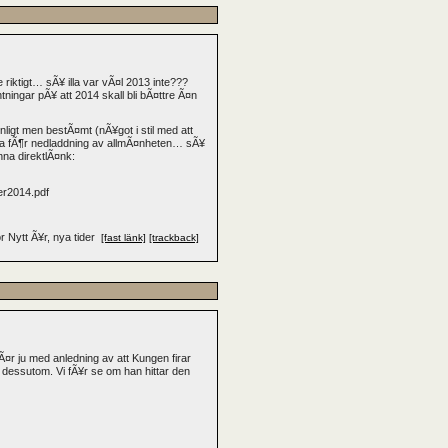
e riktigt… sÃ¥ illa var vÃ¤l 2013 inte???
tningar pÃ¥ att 2014 skall bli bÃ¤ttre Ã¤n
¤nligt men bestÃ¤mt (nÃ¥got i stil med att
lara fÃ¶r nedladdning av allmÃ¤nheten… sÃ¥
nna direktlÃ¤nk:
der2014.pdf
r Nytt Ã¥r, nya tider
[fast länk]
[trackback]
¤r ju med anledning av att Kungen firar
dessutom. Vi fÃ¥r se om han hittar den