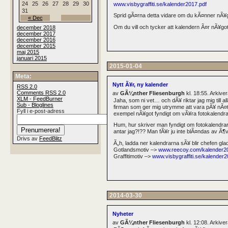
24
25
26
27
28
29
30
www.visbygraffiti.se/kalender2017.pdf
31
Sprid gÃ¤rna detta vidare om du kÃ¤nner nÃ¥g
« Dec
Om du vill och tycker att kalendern Ã¤r nÃ¥got
december 2018
december 2017
december 2016
december 2015
maj 2015
januari 2015
2015-01-04
Meta:
Nytt Ã¥r, ny kalender
RSS
2.0
Comments
RSS
2.0
av
GÃ¼nther Fliesenburgh
kl. 18:55. Arkiv
XLM - FeedBurner
Jaha, som ni vet… och dÃ¥ riktar jag mig till a
Sub - Bloglines
firman som ger mig utrymme att vara pÃ¥ nÃ¤tet
Fyll i e-post-adress
exempel nÃ¥got fyndigt om vÃ¥ra fotokalendra
Hum, hur skriver man fyndigt om fotokalendrar
antar jag?!?? Man fÃ¥r ju inte blÃ¤ndas av Ã¶v
Drivs av
FeedBlitz
Ã„h, ladda ner kalendrarna sÃ¥ blir chefen glad
Gotlandsmotiv –>
www.reecoy.com/kalender2
Graffitimotiv –>
www.visbygraffiti.se/kalender2
2014-03-30
Nyheter
av
GÃ¼nther Fliesenburgh
kl. 12:08. Arkiv