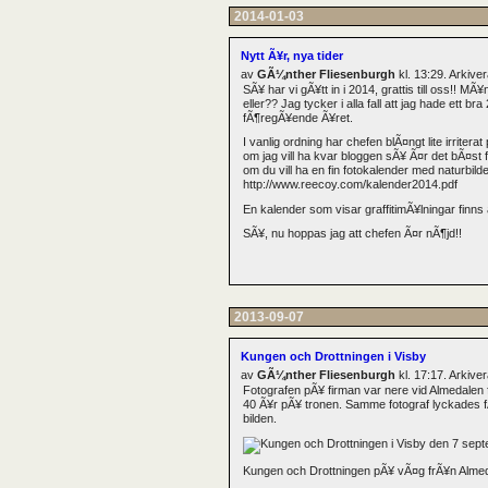
2014-01-03
Nytt Ã¥r, nya tider
av
GÃ¼nther Fliesenburgh
kl. 13:29. Arkiv
SÃ¥ har vi gÃ¥tt in i 2014, grattis till oss!! M
eller?? Jag tycker i alla fall att jag hade ett
fÃ¶regÃ¥ende Ã¥ret.
I vanlig ordning har chefen blÃ¤ngt lite irrite
om jag vill ha kvar bloggen sÃ¥ Ã¤r det bÃ¤st
om du vill ha en fin fotokalender med naturbi
http://www.reecoy.com/kalender2014.pdf
En kalender som visar graffitimÃ¥lningar finns 
SÃ¥, nu hoppas jag att chefen Ã¤r nÃ¶jd!!
2013-09-07
Kungen och Drottningen i Visby
av
GÃ¼nther Fliesenburgh
kl. 17:17. Arkiv
Fotografen pÃ¥ firman var nere vid Almedalen 
40 Ã¥r pÃ¥ tronen. Samme fotograf lyckades f
bilden.
Kungen och Drottningen pÃ¥ vÃ¤g frÃ¥n Almedalsb