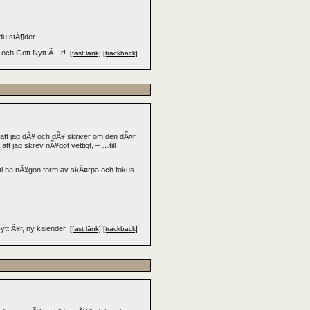
du stÃ¶der.
 och Gott Nytt Ã…r!
[fast länk]
[trackback]
¤r att jag dÃ¥ och dÃ¥ skriver om den dÃ¤r
t jag skrev nÃ¥got vettigt, – …till
vÃ¤l ha nÃ¥gon form av skÃ¤rpa och fokus
ytt Ã¥r, ny kalender
[fast länk]
[trackback]