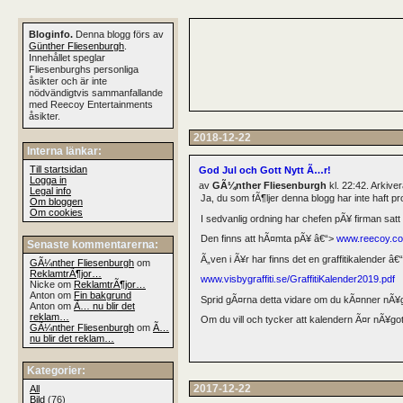
Bloginfo.
Denna blogg förs av
Günther Fliesenburgh
.
Innehållet speglar
Fliesenburghs personliga
åsikter och är inte
nödvändigtvis sammanfallande
med Reecoy Entertainments
åsikter.
2018-12-22
Interna länkar:
Till startsidan
God Jul och Gott Nytt Ã…r!
Logga in
av
GÃ¼nther Fliesenburgh
kl. 22:42. Arkiv
Legal info
Ja, du som fÃ¶ljer denna blogg har inte haft 
Om bloggen
Om cookies
I sedvanlig ordning har chefen pÃ¥ firman satt 
Den finns att hÃ¤mta pÃ¥ â€“>
www.reecoy.co
Senaste kommentarerna:
Ã„ven i Ã¥r har finns det en graffitikalender â€
GÃ¼nther Fliesenburgh
om
ReklamtrÃ¶jor…
www.visbygraffiti.se/GraffitiKalender2019.pdf
Nicke om
ReklamtrÃ¶jor…
Anton om
Fin bakgrund
Sprid gÃ¤rna detta vidare om du kÃ¤nner nÃ¥g
Anton om
Ã… nu blir det
reklam…
Om du vill och tycker att kalendern Ã¤r nÃ¥got
GÃ¼nther Fliesenburgh
om
Ã…
nu blir det reklam…
Kategorier:
2017-12-22
All
Bild
(76)