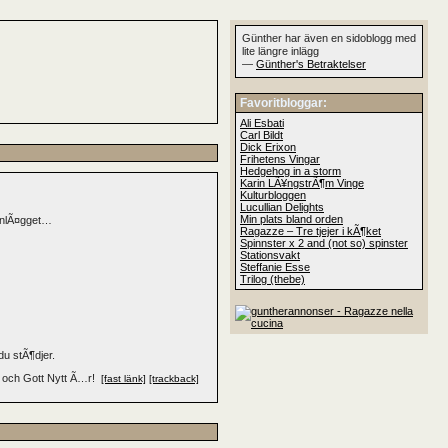
Günther har även en sidoblogg med
lite längre inlägg
—
Günther's Betraktelser
Favoritbloggar:
Ali Esbati
Carl Bildt
Dick Erixon
Frihetens Vingar
Hedgehog in a storm
Karin LÃ¥ngstrÃ¶m Vinge
Kulturbloggen
Lucullian Delights
Min plats bland orden
ginlÃ¤gget…
Ragazze – Tre tjejer i kÃ¶ket
Spinnster x 2 and (not so) spinster
Stationsvakt
Steffanie Esse
Trilog (thebe)
du stÃ¶djer.
 och Gott Nytt Ã…r!
[fast länk]
[trackback]