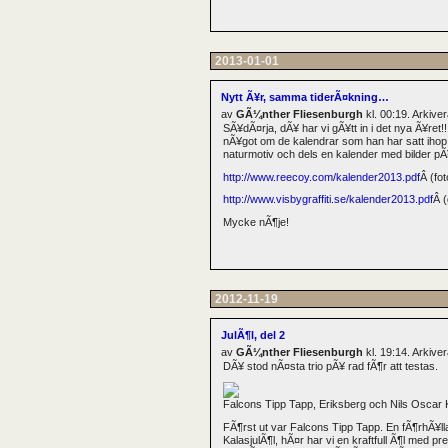
2013-01-01
Nytt Ã¥r, samma tiderÃ¤kning…
av
GÃ¼nther Fliesenburgh
kl. 00:19. Arkiv
SÃ¥dÃ¤rja, dÃ¥ har vi gÃ¥tt in i det nya Ã¥ret!!
nÃ¥got om de kalendrar som han har satt ihop, 
naturmotiv och dels en kalender med bilder pÃ
http://www.reecoy.com/kalender2013.pdf
Â (fo
http://www.visbygraffiti.se/kalender2013.pdf
Â (
Mycke nÃ¶je!
2012-11-19
JulÃ¶l, del 2
av
GÃ¼nther Fliesenburgh
kl. 19:14. Arkiv
DÃ¥ stod nÃ¤sta trio pÃ¥ rad fÃ¶r att testas.
Falcons Tipp Tapp, Eriksberg och Nils Oscar K
FÃ¶rst ut var Falcons Tipp Tapp. En fÃ¶rhÃ¥l
KalasjulÃ¶l, hÃ¤r har vi en kraftfull Ã¶l med p