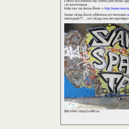
FÃ¶rst och frÃ¤mst har chefen pÃ¥ firman upp
i en lunchmatsal…
Kolla mer via denna lÃ¤nk–>
http://www.reeco
Sedan vill jag Ã¤ven pÃ¥minna om hemsidan
w
slaktspade?? …och vill jag veta det egentligen
Bild frÃ¥n VisbyGraffiti.se