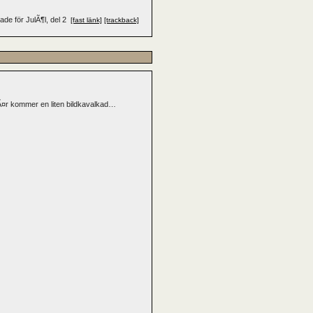
rade
för JulÃ¶l, del 2
[fast länk]
[trackback]
hÃ¤r kommer en liten bildkavalkad…