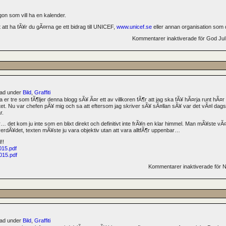
on som vill ha en kalender.
 att ha fÃ¥r du gÃ¤rna ge ett bidrag till UNICEF,
www.unicef.se
eller annan organisation som 
Kommentarer inaktiverade
för God Jul
erad under
Bild
,
Graffiti
lla er tre som fÃ¶ljer denna blogg sÃ¥ Ã¤r ett av villkoren fÃ¶r att jag ska fÃ¥ hÃ¤rja runt hÃ
. Nu var chefen pÃ¥ mig och sa att eftersom jag skriver sÃ¥ sÃ¤llan sÃ¥ var det vÃ¤l dags at
r.
… det kom ju inte som en blixt direkt och definitivt inte frÃ¥n en klar himmel. Man mÃ¥ste 
erdÃ¥det, texten mÃ¥ste ju vara objektiv utan att vara alltfÃ¶r uppenbar…
!!
015.pdf
015.pdf
Kommentarer inaktiverade
för N
erad under
Bild
,
Graffiti