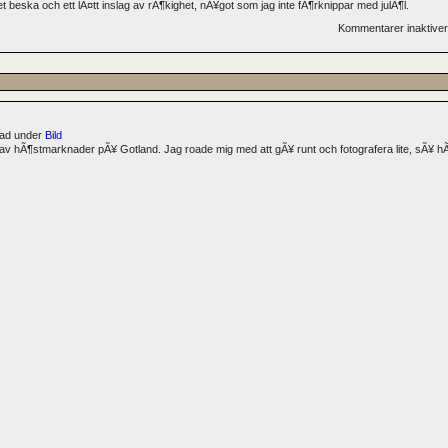
t beska och ett lÃ¤tt inslag av rÃ¶kighet, nÃ¥got som jag inte fÃ¶rknippar med julÃ¶l.
Kommentarer inaktive
erad under
Bild
 av hÃ¶stmarknader pÃ¥ Gotland. Jag roade mig med att gÃ¥ runt och fotografera lite, sÃ¥ 