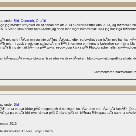
erad under
Bild
,
Generellt
,
Graffiti
Ã¥nga jag mÃ¶ter uttrycker en Ã¶nskan om att 2014 skall bli bÃ¤ttre Ã¤n 2013, jag fÃ¶rstÃ¥r int
 bra 2013, vissa skavanker upptÃ¤ckte jag dock men inget katastrofalt, sÃ¥ jag har inga fÃ¶rvÃ¤n
rat pÃ¥ mig och frÃ¥gat om jag inte glÃ¶mt nÃ¥got… efter ett otydligt svar frÃ¥n mig har han vÃ
 fÃ¶r mig…) upplyst mig om att jag gÃ¤rna fÃ¥r informera om firmans kalendrar som finns k
lder sÃ¥ finns den att hÃ¤mta pÃ¥ www.reecoy.com klicka pÃ¥ Photographer, eller anvÃ¤nd de
att hÃ¤mta pÃ¥ www.visbygraffiti.se eller via direktlÃ¤nken: http://www.visbygraffiti.se/kalen
Kommentarer inaktiverade
fö
erad under
Bild
fÃ¶r att ta ett par bilder pÃ¥ kungen och drottningen nu nÃ¤r dom var hÃ¤r pÃ¥ besÃ¶k. Det Ã
Ã¥nga paret pÃ¥ bild nÃ¤r de var pÃ¥ Gotland pÃ¥ sin fÃ¶rsta Eriksgata, pÃ¥ samma stÃ¤lle 
iblioteket till Stora Torget i Visby.