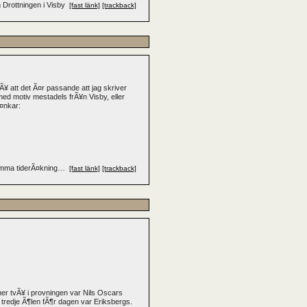
Drottningen i Visby
[fast länk]
[trackback]
tÃ¥ att det Ã¤r passande att jag skriver
med motiv mestadels frÃ¥n Visby, eller
Ã¤nkar:
samma tiderÃ¤kning…
[fast länk]
[trackback]
er tvÃ¥ i provningen var Nils Oscars
n tredje Ã¶len fÃ¶r dagen var Eriksbergs.