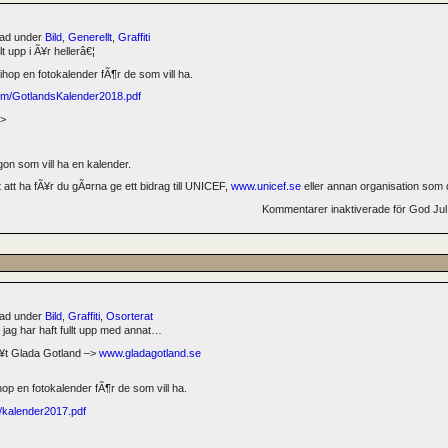
erad under
Bild
,
Generellt
,
Graffiti
lt upp i Ã¥r hellerâ€¦
ihop en fotokalender fÃ¶r de som vill ha.
m/GotlandsKalender2018.pdf
“>
on som vill ha en kalender.
 att ha fÃ¥r du gÃ¤rna ge ett bidrag till UNICEF,
www.unicef.se
eller annan organisation som 
Kommentarer inaktiverade
för God Jul
erad under
Bild
,
Graffiti
,
Osorterat
jag har haft fullt upp med annat…
Ã¥t Glada Gotland –>
www.gladagotland.se
hop en fotokalender fÃ¶r de som vill ha.
kalender2017.pdf