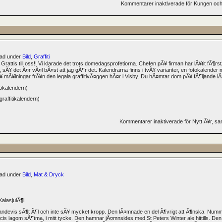
Kommentarer inaktiverade
för Kungen och 
erad under
Bild
,
Graffiti
 Grattis till oss!! Vi klarade det trots domedagsprofetiorna. Chefen pÃ¥ firman har lÃ¥tit fÃ¶rs
sÃ¥ det Ã¤r vÃ¤l bÃ¤st att jag gÃ¶r det. Kalendrarna finns i tvÃ¥ varianter, en fotokalender 
¥ mÃ¥lningar frÃ¥n den legala graffitivÃ¤ggen hÃ¤r i Visby. Du hÃ¤mtar dom pÃ¥ fÃ¶ljande l
tokalendern)
graffitikalendern)
Kommentarer inaktiverade
för Nytt Ã¥r, 
erad under
Bild
,
Mat & Dryck
alasjulÃ¶l
landevis sÃ¶t Ã¶l och inte sÃ¥ mycket kropp. Den lÃ¤mnade en del Ã¶vrigt att Ã¶nska. Numm
recis lagom sÃ¶tma, i mitt tycke. Den hamnar jÃ¤mnsides med St Peters Winter ale hittills. De