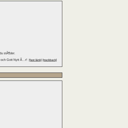
du stÃ¶der.
 och Gott Nytt Ã…r!
[fast länk]
[trackback]