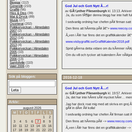
Bloggar
(112)
Generellt
(210)
God Jul och Gott Nytt Ã…r!
Graffiti
(56)
av
GÃ¼nther Fliesenburgh
kl. 13:13. Arkiv
Hiss & Diss
(39)
Ja, du som fÃ¶ljjer denna blogg har inte haft ful
Mat & Dryck
(89)
Musik
(27)
I sedvanlig ordning har chefen pÃ¥ firman satt 
Osorterat
(202)
Politikerveckan – Almedalen
Den finns att hÃ¤mta pÃ¥ â€“>
www.reecoy.co
2007
(2)
Politikerveckan – Almedalen
Ã„ven i Ã¥r har finns det en graffitikalender â€
2012
(14)
Politikerveckan – Almedalen
www.visbygraffiti.se/GraffitiKalender2018.pdf
2013
(4)
Sprid gÃ¤rna detta vidare om du kÃ¤nner nÃ¥g
Politikerveckan / Almedalen
2005
(10)
Om du vill och tycker att kalendern Ã¤r nÃ¥got
Politikerveckan / Almedalen
2006
(13)
SamhÃ¤lle
(110)
Valet 2006
(2)
Sök på bloggen:
2016-12-18
God Jul och Gott Nytt Ã…r!
av
GÃ¼nther Fliesenburgh
kl. 19:57. Arkiv
Ja, det har inte hÃ¤nt sÃ¥ mycket hÃ¤r… men 
Arkiv:
Jag har dock roat mig med att skriva en grej 
gÃ¥ in dÃ¤r Ã¥ kolla!
augusti 2026
M
T
O
T
F
L
S
I sedvanlig ordning har chefen Ã¥ firman satt i
1
2
Den finns att hÃ¤mta pÃ¥ –>
www.reecoy.com/
3
4
5
6
7
8
9
10
11
12
13
14
15
16
Ã„ven i Ã¥r har finns det en graffitikalender –>
17
18
19
20
21
22
23