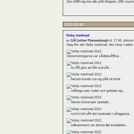
Den fÃ¶ll mig inte alls pÃ¥ lÃ¤ppen, fÃ¶r mycke
2012-10-06
Visby marknad
av
GÃ¼nther Fliesenburgh
kl. 17:45. Arkiv
Idag Ã¤r det Visby marknad, den sista i raden
Uteserveringarna var vÃ¤lbesÃ¶kta…
… en Ã¶l gick att fÃ¥ ocksÃ¥…
… barnen kunde roa sig pÃ¥ ett tivoli…
… mÃ¥nga satt i solen och gottade sig…
… Stereo Generator spelade…
… rock’n’roll sÃ¥ det studsade i vÃ¤ggarna…
… stillsammare var denna lilla installation…