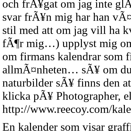
och frÃ¥gat om jag inte gl
svar frÃ¥n mig har han vÃ
stil med att om jag vill ha
fÃ¶r mig…) upplyst mig om
om firmans kalendrar som f
allmÃ¤nheten… sÃ¥ om du v
naturbilder sÃ¥ finns den
klicka pÃ¥ Photographer, e
http://www.reecoy.com/kal
En kalender som visar graf