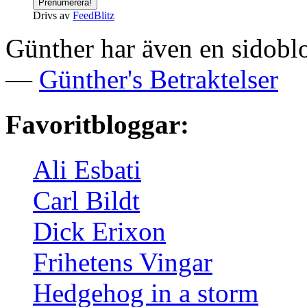
Drivs av
FeedBlitz
Günther har även en sidoblo
—
Günther's Betraktelser
Favoritbloggar:
Ali Esbati
Carl Bildt
Dick Erixon
Frihetens Vingar
Hedgehog in a storm