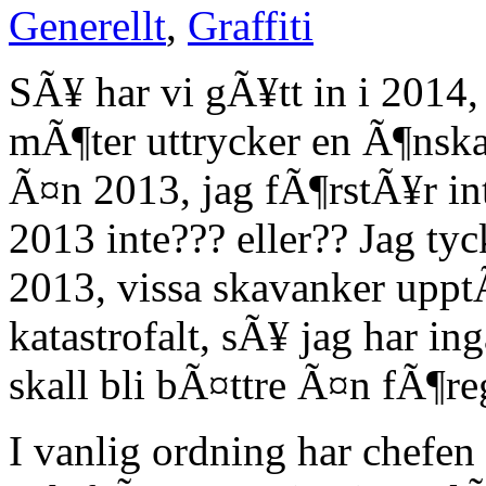
Generellt
,
Graffiti
SÃ¥ har vi gÃ¥tt in i 2014, 
mÃ¶ter uttrycker en Ã¶nska
Ã¤n 2013, jag fÃ¶rstÃ¥r int
2013 inte??? eller?? Jag tycke
2013, vissa skavanker uppt
katastrofalt, sÃ¥ jag har i
skall bli bÃ¤ttre Ã¤n fÃ¶r
I vanlig ordning har chefen 