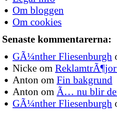
Om bloggen
Om cookies
Senaste kommentarerna:
GÃ¼nther Fliesenburgh
Nicke om
ReklamtrÃ¶jo
Anton om
Fin bakgrund
Anton om
Ã… nu blir d
GÃ¼nther Fliesenburgh