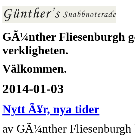
GÃ¼nther Fliesenburgh ger
verkligheten.
Välkommen.
2014-01-03
Nytt Ã¥r, nya tider
av
GÃ¼nther Fliesenburgh