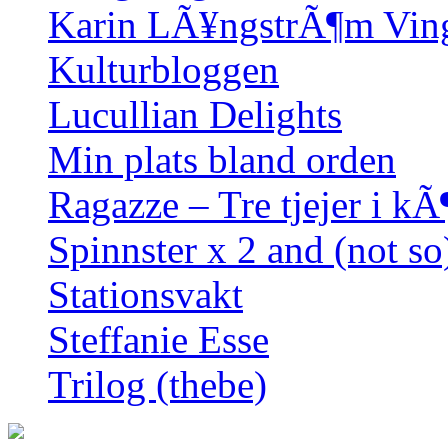
Karin LÃ¥ngstrÃ¶m Vin
Kulturbloggen
Lucullian Delights
Min plats bland orden
Ragazze – Tre tjejer i kÃ
Spinnster x 2 and (not so
Stationsvakt
Steffanie Esse
Trilog (thebe)