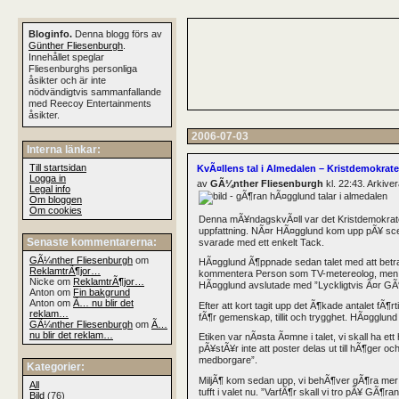
Bloginfo.
Denna blogg förs av
Günther Fliesenburgh
.
Innehållet speglar
Fliesenburghs personliga
åsikter och är inte
nödvändigtvis sammanfallande
med Reecoy Entertainments
åsikter.
2006-07-03
Interna länkar:
Till startsidan
KvÃ¤llens tal i Almedalen – Kristdemokrat
Logga in
av
GÃ¼nther Fliesenburgh
kl. 22:43. Arkiv
Legal info
Om bloggen
Om cookies
Denna mÃ¥ndagskvÃ¤ll var det Kristdemokrater
uppfattning. NÃ¤r HÃ¤gglund kom upp pÃ¥ sce
Senaste kommentarerna:
svarade med ett enkelt Tack.
GÃ¼nther Fliesenburgh
om
HÃ¤gglund Ã¶ppnade sedan talet med att betra
ReklamtrÃ¶jor…
kommentera Person som TV-metereolog, men HÃ¤
Nicke om
ReklamtrÃ¶jor…
HÃ¤gglund avslutade med ”Lyckligtvis Ã¤r GÃ¶r
Anton om
Fin bakgrund
Anton om
Ã… nu blir det
Efter att kort tagit upp det Ã¶kade antalet f
reklam…
fÃ¶r gemenskap, tillit och trygghet. HÃ¤gglund
GÃ¼nther Fliesenburgh
om
Ã…
nu blir det reklam…
Etiken var nÃ¤sta Ã¤mne i talet, vi skall ha 
pÃ¥stÃ¥r inte att poster delas ut till hÃ¶ger o
medborgare”.
Kategorier:
MiljÃ¶ kom sedan upp, vi behÃ¶ver gÃ¶ra mer fÃ
All
tufft i valet nu. ”VarfÃ¶r skall vi tro pÃ¥ GÃ¶
Bild
(76)