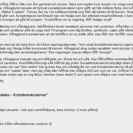
ortrÃ¤tt, fÃ¶rst Ville som Ã¤r gammal och ensam. Stina som bodde kvar ensam i en stuga so
var. HÃ¤gglund menade att fortsatt socialdemokratiskt styre gÃ¶r att folk mÃ¥ste flytta, int
, rÃ¥ttor 6 radon!”. Tommy Ã¤r far i en tvÃ¥barnsfamilj som fÃ¥r allt mindre tid till barnen. Ska
kall gÃ¥ runt. Avslutningsvis berÃ¤ttade han om Nadja som Ã¤r inflyttad ensamstÃ¥ende 2-barn
on tvungen att gÃ¥ till socialen. ”Vi behÃ¶ver en ny regering, fÃ¶r Nadjas skull!”
litering och vÃ¥rdgaranti. ValrÃ¶relsen borde handlaom personer inte systemen. HÃ¤refter v
la som profiterar pÃ¥ de unga med TV-program som Big Brother, spritfester, sajter pÃ¥ nÃ¤
dare. HÃ¤gglund konstaterade att det behÃ¶vs en ny politik dÃ¤r man fÃ¥r mer tid fÃ¶r va
 med att det bara finns ett kÃ¤nt regeringsalternativ. ”Vem skall Socialdemokraterna regera
de sig i Norge frÃ¥n kommunist till kamrer. HÃ¤gglund drog sedan paralleler med olyckan
vÃ¤ndigt blev avslutningsfrasen ”Den regeringen stavas Allians fÃ¶r Sverige!”.
kakigt, HÃ¤gglund stakade sig och bÃ¶rjade om, lÃ¤ste fel och sÃ¥. Han fÃ¶rsÃ¶kte emmelanÃ¥t at
med varandra. InnehÃ¥llsmÃ¤ssigt sÃ¥ hÃ¶rde jag orden Socialdemokraterna betydligt oftare 
snack om vad ”dom andra” inte lyckats fixa och vÃ¤ldigt lite om vad Kristdemokraterna vill g
 upp och ”sabba” talen, men jag sÃ¥g eller hÃ¶rde inte nÃ¥gra SSU:are som tur var. GÃ¶ran H
ockade sedan upp en ung flicka i famnen (hans dotter?) och spann runt nÃ¥gra varv med henn
edalen – Kristdemokraterna”
t soligt Leksand – helt utan samhÃ¤llsprat, bara hockey =) kram pÃ¥rej!
 hÃ¤r frÃ¥n hÃ¤ndelsernas centrum 😉