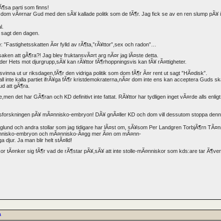
¶sa parti som finns!
att dom vÃ¤rnar Gud med den sÃ¥ kallade politk som de fÃ¶r. Jag fick se av en ren slump pÃ
l.
r sagt den dagen.
 ”Fastighetsskatten Ã¤r fylld av rÃ¶ta,”rÃ¥ttor”,sex och radon”…
aken att gÃ¶ra?! Jag blev fruktansvÃ¤rt arg nÃ¤r jag lÃ¤ste detta.
uder Hets mot djurgrupp,sÃ¥ kan rÃ¥ttor fÃ¶rhoppningsvis kan fÃ¥ rÃ¤ttigheter.
na ut ur riksdagen,fÃ¶r den vidriga politik som dom fÃ¶r Ã¤r rent ut sagt ”HÃ¤disk”.
kall inte kalla partiet ifrÃ¥ga fÃ¶r kristdemokraterna,nÃ¤r dom inte ens kan acceptera Guds skap
d att gÃ¶ra.
,men det har GÃ¶ran och KD definitivt inte fattat. RÃ¥ttor har tydligen inget vÃ¤rde alls e
sforskningen pÃ¥ mÃ¤nnisko-embryon! DÃ¥ gnÃ¤ller KD och dom vill dessutom stoppa denna 
und och andra stollar som jag tidigare har lÃ¤st om, sÃ¥som Per Landgren TorbjÃ¶rn TÃ¤n
¤nnisko-embryon och mÃ¤nnisko-Ã¤gg mer Ã¤n om mÃ¤nn-
 djur. Ja man blir helt stÃ¤lld!
kor tÃ¤nker sig fÃ¶r vad de rÃ¶star pÃ¥,sÃ¥ att inte stolle-mÃ¤nniskor som kds:are tar Ã¶v
a