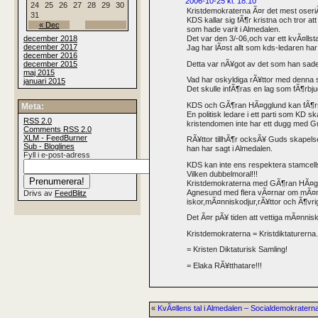
2006-10-25 kl. 18:10
24
25
26
27
28
29
30
Kristdemokraterna Ã¤r det mest oseriÃ
31
KDS kallar sig fÃ¶r kristna och tror 
« Dec
som hade varit i Almedalen.
december 2018
Det var den 3/-06,och var ett kvÃ¤llsta
december 2017
Jag har lÃ¤st allt som kds-ledaren ha
december 2016
Detta var nÃ¥got av det som han sade:
december 2015
maj 2015
Vad har oskyldiga rÃ¥ttor med denna s
januari 2015
Det skulle infÃ¶ras en lag som fÃ¶rbj
KDS och GÃ¶ran HÃ¤gglund kan fÃ¶rsvin
Meta:
En politisk ledare i ett parti som KD s
RSS
2.0
kristendomen inte har ett dugg med Gu
Comments
RSS
2.0
XLM - FeedBurner
RÃ¥ttor tillhÃ¶r ocksÃ¥ Guds skapelse
Sub - Bloglines
han har sagt i Almedalen.
Fyll i e-post-adress
KDS kan inte ens respektera stamcell
Vilken dubbelmoral!!!
Kristdemokraterna med GÃ¶ran HÃ¤ggl
Agnesund med flera vÃ¤rnar om mÃ
Drivs av
FeedBlitz
iskor,mÃ¤nniskodjur,rÃ¥ttor och Ã¶vriga
Det Ã¤r pÃ¥ tiden att vettiga mÃ¤nnis
Kristdemokraterna = Kristdiktaturerna.
= Kristen Diktaturisk Samling!
= Elaka RÃ¥tthatare!!!
«
KvÃ¤llens tal i Almedalen – Socialdemokratern