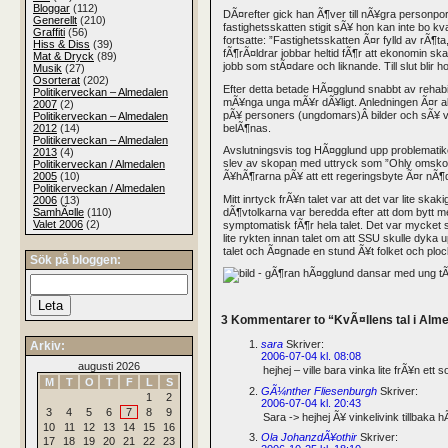
Bloggar
(112)
DÃ¤refter gick han Ã¶ver till nÃ¥gra personp
Generellt
(210)
fastighetsskatten stigit sÃ¥ hon kan inte bo k
Graffiti
(56)
fortsatte: ”Fastighetsskatten Ã¤r fylld av rÃ¶ta
Hiss & Diss
(39)
fÃ¶rÃ¤ldrar jobbar heltid fÃ¶r att ekonomin s
Mat & Dryck
(89)
jobb som stÃ¤dare och liknande. Till slut blir h
Musik
(27)
Osorterat
(202)
Efter detta betade HÃ¤gglund snabbt av rehabi
Politikerveckan – Almedalen
mÃ¥nga unga mÃ¥r dÃ¥ligt. Anledningen Ã¤r al
2007
(2)
pÃ¥ personers (ungdomars)Â bilder och sÃ¥ vi
Politikerveckan – Almedalen
belÃ¶nas.
2012
(14)
Politikerveckan – Almedalen
Avslutningsvis tog HÃ¤gglund upp problematiken
2013
(4)
slev av skopan med uttryck som ”Ohly omskola
Politikerveckan / Almedalen
2005
(10)
Ã¥hÃ¶rarna pÃ¥ att ett regeringsbyte Ã¤r nÃ¶d
Politikerveckan / Almedalen
Mitt inrtyck frÃ¥n talet var att det var lite s
2006
(13)
dÃ¶vtolkarna var beredda efter att dom bytt 
SamhÃ¤lle
(110)
Valet 2006
(2)
symptomatisk fÃ¶r hela talet. Det var mycket 
lite rykten innan talet om att SSU skulle dyka
talet och Ã¤gnade en stund Ã¥t folket och pl
Sök på bloggen:
3 Kommentarer to “KvÃ¤llens tal i Alm
sara
Skriver:
Arkiv:
2006-07-04 kl. 08:08
augusti 2026
hejhej – ville bara vinka lite frÃ¥n et
M
T
O
T
F
L
S
GÃ¼nther Fliesenburgh
Skriver:
1
2
2006-07-04 kl. 20:43
3
4
5
6
7
8
9
Sara -> hejhej Ã¥ vinkelivink tillbaka
10
11
12
13
14
15
16
Ola JohanzdÃ¥othir
Skriver:
17
18
19
20
21
22
23