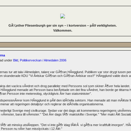
GÃ¼nther Fliesenburgh ger sin syn – i kortversion – pÃ¥ verkligheten.
Välkommen.
erna
erad under
Bild
,
Politikerveckan / Almedalen 2006
nas tur att tala i Almedalen, talare var GÃ¶ran HÃ¤gglund. Publiken var stor drygt tusen p
n skanderade KDU ”Vi Ã¤lskar GÃ¶ran och GÃ¶ran Ã¤lskar oss!!” HÃ¤gglund valde dock att
kta det vackra vÃ¤dret och drog paralleler med Perssons sol som skiner Ã¶ver hela landet
gglund menade att Persson bara berÃ¤ttade om det fina vÃ¤dret, han borde ge tittarna he
an Persson inte metereolog, olyckligtvis Ã¤r han statsminister”.
Ã¶rtidspensionÃ¤rer kom HÃ¤gglund in pÃ¥ den idÃ©ella sektorn. Han menade att man mÃ¥ste f
 menar att regeringen detaljstyr och reglerar de idÃ©ella organisationerna.
ett hederligt Sverige med civilkurage. Sedan var det dags att kommentera regeringens utnÃ¤mn
ch vÃ¤nster, bara till vÃ¤nster.” ”Det Ã¤r dags fÃ¶r maktskifte i Sverige.” ”Mer makt Ã¥t Soci
¶r att minska utslÃ¤ppen. ”Det vi inte gÃ¶r idag fÃ¥rÂ vi gÃ¶ra mer kraftfullt imorgon”. HÃ¤
ran Persson nu nÃ¤r han misslyckats i 12 Ã¥r.”