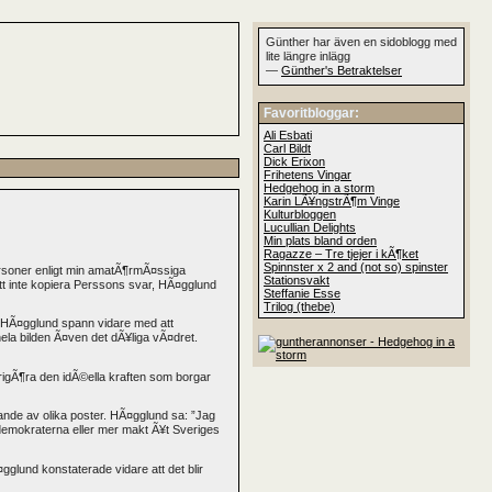
Günther har även en sidoblogg med
lite längre inlägg
—
Günther's Betraktelser
Favoritbloggar:
Ali Esbati
Carl Bildt
Dick Erixon
Frihetens Vingar
Hedgehog in a storm
Karin LÃ¥ngstrÃ¶m Vinge
Kulturbloggen
Lucullian Delights
Min plats bland orden
Ragazze – Tre tjejer i kÃ¶ket
Spinnster x 2 and (not so) spinster
ersoner enligt min amatÃ¶rmÃ¤ssiga
Stationsvakt
 inte kopiera Perssons svar, HÃ¤gglund
Steffanie Esse
Trilog (thebe)
. HÃ¤gglund spann vidare med att
la bilden Ã¤ven det dÃ¥liga vÃ¤dret.
rigÃ¶ra den idÃ©ella kraften som borgar
ande av olika poster. HÃ¤gglund sa: ”Jag
aldemokraterna eller mer makt Ã¥t Sveriges
gglund konstaterade vidare att det blir