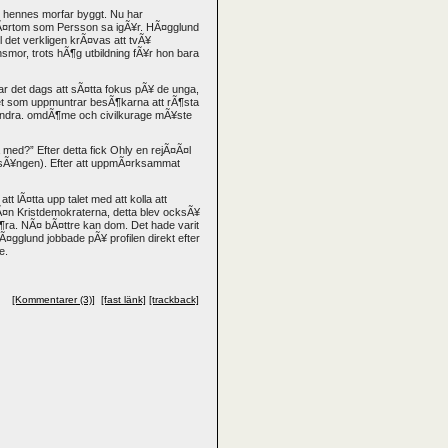
m hennes morfar byggt. Nu har
e tvÃ¤rtom som Persson sa igÃ¥r. HÃ¤gglund
ll det verkligen krÃ¤vas att tvÃ¥
smor, trots hÃ¶g utbildning fÃ¥r hon bara
ar det dags att sÃ¤tta fokus pÃ¥ de unga,
tet som uppmuntrar besÃ¶karna att rÃ¶sta
randra. omdÃ¶me och civilkurage mÃ¥ste
 med?” Efter detta fick Ohly en rejÃ¤Ã¤l
 (sÃ¥ngen). Efter att uppmÃ¤rksammat
t lÃ¤tta upp talet med att kolla att
Ã¤n Kristdemokraterna, detta blev ocksÃ¥
Ã¶ra. NÃ¤ bÃ¤ttre kan dom. Det hade varit
Ã¤gglund jobbade pÃ¥ profilen direkt efter
e.
[Kommentarer (3)]
[fast länk]
[trackback]