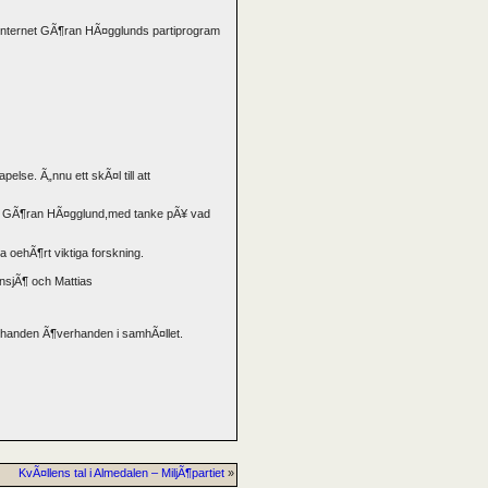
¥ internet GÃ¶ran HÃ¤gglunds partiprogram
else. Ã„nnu ett skÃ¤l till att
nligt GÃ¶ran HÃ¤gglund,med tanke pÃ¥ vad
oehÃ¶rt viktiga forskning.
nsjÃ¶ och Mattias
erhanden Ã¶verhanden i samhÃ¤llet.
KvÃ¤llens tal i Almedalen – MiljÃ¶partiet
»