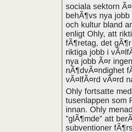
sociala sektorn Ã
behÃ¶vs nya jobb 
och kultur bland a
enligt Ohly, att rik
fÃ¶retag, det gÃ¶r
riktiga jobb i vÃ¤
nya jobb Ã¤r ingen
nÃ¶dvÃ¤ndighet fÃ¶
vÃ¤lfÃ¤rd vÃ¤rd n
Ohly fortsatte med
tusenlappen som R
innan. Ohly menade
”glÃ¶mde” att berÃ¤
subventioner fÃ¶r