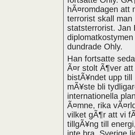
hÃ¤romdagen att 
terrorist skall m
statsterrorist. Jan
diplomatkostymen 
dundrade Ohly.
Han fortsatte seda
Ã¤r stolt Ã¶ver at
bistÃ¥ndet upp til
mÃ¥ste bli tydligar
internationella pla
Ã¤mne, rika vÃ¤rld
vilket gÃ¶r att vi 
tillgÃ¥ng till ener
inte bra. Sverige 