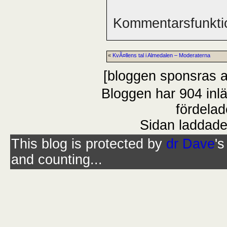
Kommentarsfunktio
«
KvÃ¤llens tal i Almedalen – Moderaterna
[bloggen sponsras 
Bloggen har 904 inl
fördelad
Sidan laddade
This blog is protected by
dr Dave
'
and counting...