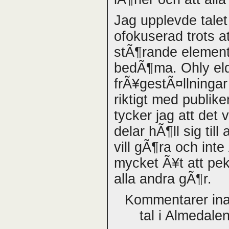
Jag upplevde talet
ofokuserad trots a
stÃ¶rande element
bedÃ¶ma. Ohly eld
frÃ¥gestÃ¤llningar
riktigt med publik
tycker jag att det v
delar hÃ¶ll sig till
vill gÃ¶ra och int
mycket Ã¥t att pek
alla andra gÃ¶r.
Kommentarer ina
tal i Almedale