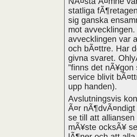
NÃ¤sta Ã¤mne var
statliga fÃ¶retag
sig ganska ensamm
mot avvecklingen. 
avvecklingen var att
och bÃ¤ttre. Har de
givna svaret. Ohl
”finns det nÃ¥gon
service blivit bÃ¤
upp handen).
Avslutningsvis kon
Ã¤r nÃ¶dvÃ¤ndigt me
se till att allianse
mÃ¥ste ocksÃ¥ se ti
lÃ¶ner och att alla