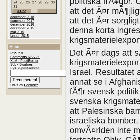
politiska frÃ¥gor.
24
25
26
27
28
29
30
31
att det Ã¤r mÃ¶jli
« Dec
december 2018
att det Ã¤r sorglig
december 2017
december 2016
denna korta ingres
december 2015
maj 2015
januari 2015
krigsmaterielexpor
Meta:
Det Ã¤r dags att s
RSS
2.0
Comments
RSS
2.0
krigsmaterielexport
XLM - FeedBurner
Sub - Bloglines
Fyll i e-post-adress
Israel. Resultatet
annat se i Afghan
Drivs av
FeedBlitz
fÃ¶r svensk politik
svenska krigsmater
att Palesinska ba
israeliska bomber.
omvÃ¤rlden inte m
fortsatte Ohly. GÃ