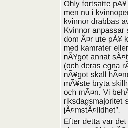
Ohly fortsatte pÃ
men nu i kvinnope
kvinnor drabbas av
Kvinnor anpassar s
dom Ã¤r ute pÃ¥ 
med kamrater elle
nÃ¥got annat sÃ¤tt
(och deras egna r
nÃ¥got skall hÃ¤nd
mÃ¥ste bryta skill
och mÃ¤n. Vi behÃ
riksdagsmajoritet 
jÃ¤mstÃ¤lldhet”.
Efter detta var de