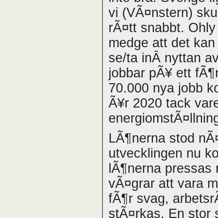
vi (VÃ¤nstern) sku
rÃ¤tt snabbt. Ohly
medge att det kan 
se/ta inÂ nyttan a
jobbar pÃ¥ ett fÃ¶
70.000 nya jobb ko
Ã¥r 2020 tack vare
energiomstÃ¤llnin
LÃ¶nerna stod nÃ
utvecklingen nu kom
lÃ¶nerna pressas 
vÃ¤grar att vara 
fÃ¶r svag, arbets
stÃ¤rkas. En stor