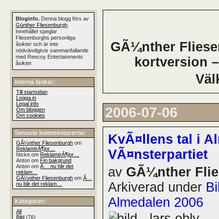
Bloginfo.
Denna blogg förs av
Günther Fliesenburgh
.
Innehållet speglar
Fliesenburghs personliga
GÃ¼nther Fliesen
åsikter och är inte
nödvändigtvis sammanfallande
med Reecoy Entertainments
kortversion –
åsikter.
Väl
Interna länkar:
Till startsidan
Logga in
Legal info
2006-07-06
Om bloggen
Om cookies
Senaste kommentarerna:
KvÃ¤llens tal i A
GÃ¼nther Fliesenburgh
om
ReklamtrÃ¶jor…
VÃ¤nsterpartiet
Nicke om
ReklamtrÃ¶jor…
Anton om
Fin bakgrund
Anton om
Ã… nu blir det
av
GÃ¼nther Fli
reklam…
GÃ¼nther Fliesenburgh
om
Ã…
Arkiverad under
Bi
nu blir det reklam…
Almedalen 2006
Kategorier:
All
Bild
(76)