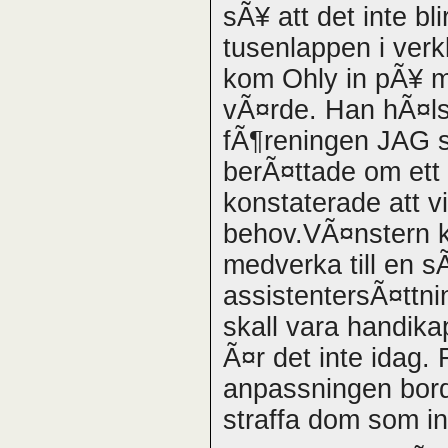
sÃ¥ att det inte b
tusenlappen i verk
kom Ohly in pÃ¥ m
vÃ¤rde. Han hÃ¤ls
fÃ¶reningen JAG s
berÃ¤ttade om ett
konstaterade att vi
behov.VÃ¤nstern k
medverka till en 
assistentersÃ¤ttni
skall vara handik
Ã¤r det inte idag.
anpassningen borde
straffa dom som int