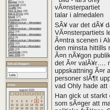
Bloggar
(112)
Generellt
(210)
Graffiti
(56)
Hiss & Diss
(39)
Mat & Dryck
(89)
Musik
(27)
Osorterat
(202)
Politikerveckan – Almedalen
SÃ¥ var det dÃ¥ d
2007
(2)
Politikerveckan – Almedalen
VÃ¤nsterpartiets l
2012
(14)
Politikerveckan – Almedalen
2013
(4)
Ã¤ntra scenen i A
Politikerveckan / Almedalen
2005
(10)
den minsta hittill
Politikerveckan / Almedalen
2006
(13)
SamhÃ¤lle
(110)
Ã¤n nÃ¥gon publik 
Valet 2006
(2)
det Ã¤r valÃ¥r….
Sök på bloggen:
uppskattning Ã¤r 
personer slÃ¶t upp
vad Ohly hade att
Arkiv:
augusti 2026
Han gick ut starkt
M
T
O
T
F
L
S
1
2
3
4
5
6
7
8
9
som sÃ¤ger att ma
10
11
12
13
14
15
16
17
18
19
20
21
22
23