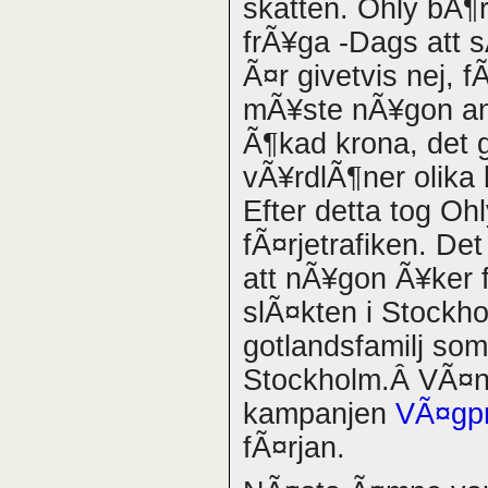
skatten. Ohly bÃ¶r
frÃ¥ga -Dags att 
Ã¤r givetvis nej, 
mÃ¥ste nÃ¥gon an
Ã¶kad krona, det g
vÃ¥rdlÃ¶ner olika 
Efter detta tog Oh
fÃ¤rjetrafiken. Det
att nÃ¥gon Ã¥ker f
slÃ¤kten i Stockh
gotlandsfamilj som 
Stockholm.Â VÃ¤n
kampanjen
VÃ¤gpr
fÃ¤rjan.