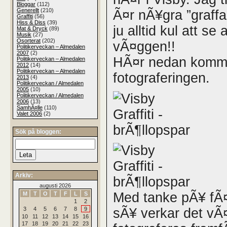
Bloggar
(112)
Generellt
(210)
Ã¤r nÃ¥gra ”graffa
Graffiti
(56)
Hiss & Diss
(39)
ju alltid kul att se
Mat & Dryck
(89)
Musik
(27)
Osorterat
(202)
vÃ¤ggen!!
Politikerveckan – Almedalen
2007
(2)
HÃ¤r nedan kommer
Politikerveckan – Almedalen
2012
(14)
Politikerveckan – Almedalen
fotograferingen.
2013
(4)
Politikerveckan / Almedalen
2005
(10)
Politikerveckan / Almedalen
2006
(13)
SamhÃ¤lle
(110)
Valet 2006
(2)
Sök på bloggen:
Arkiv:
augusti 2026
Med tanke pÃ¥ fÃ
M
T
O
T
F
L
S
1
2
3
4
5
6
7
8
9
sÃ¥ verkar det vÃ¤l
10
11
12
13
14
15
16
17
18
19
20
21
22
23