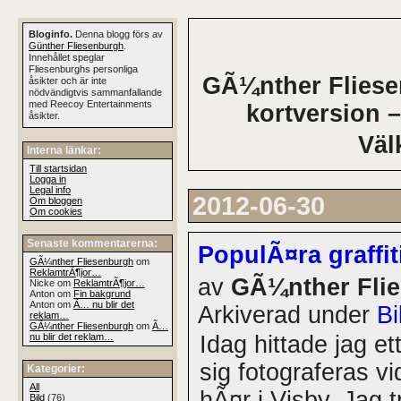
Bloginfo.
Denna blogg förs av
Günther Fliesenburgh
.
Innehållet speglar
Fliesenburghs personliga
GÃ¼nther Fliesen
åsikter och är inte
nödvändigtvis sammanfallande
med Reecoy Entertainments
kortversion –
åsikter.
Väl
Interna länkar:
Till startsidan
Logga in
Legal info
2012-06-30
Om bloggen
Om cookies
Senaste kommentarerna:
PopulÃ¤ra graffi
GÃ¼nther Fliesenburgh
om
ReklamtrÃ¶jor…
av
GÃ¼nther Fli
Nicke om
ReklamtrÃ¶jor…
Anton om
Fin bakgrund
Anton om
Ã… nu blir det
Arkiverad under
Bi
reklam…
GÃ¼nther Fliesenburgh
om
Ã…
nu blir det reklam…
Idag hittade jag et
sig fotograferas v
Kategorier:
All
hÃ¤r i Visby. Jag t
Bild
(76)