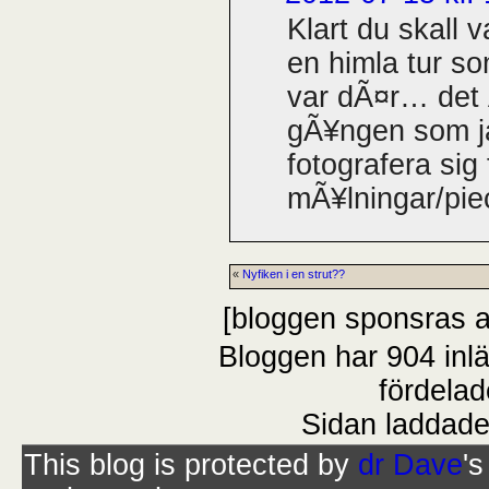
Klart du skall v
en himla tur s
var dÃ¤r… det 
gÃ¥ngen som ja
fotografera sig
mÃ¥lningar/pi
«
Nyfiken i en strut??
[bloggen sponsras 
Bloggen har 904 inl
fördelad
Sidan laddade
This blog is protected by
dr Dave
'