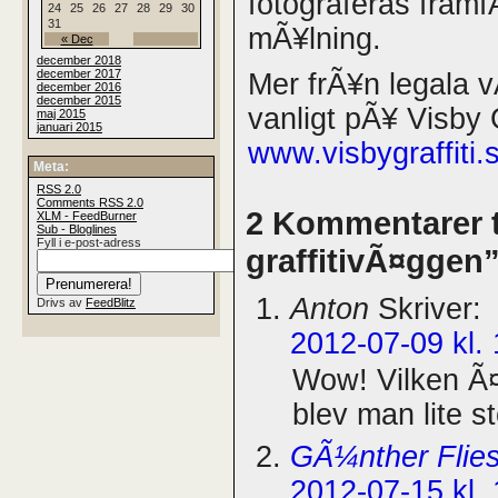
fotograferas framf
24
25
26
27
28
29
30
31
mÃ¥lning.
« Dec
december 2018
december 2017
Mer frÃ¥n legala 
december 2016
december 2015
vanligt pÃ¥ Visby 
maj 2015
januari 2015
www.visbygraffiti.
Meta:
RSS
2.0
Comments
RSS
2.0
2 Kommentarer 
XLM - FeedBurner
Sub - Bloglines
Fyll i e-post-adress
graffitivÃ¤ggen
Anton
Skriver:
Drivs av
FeedBlitz
2012-07-09 kl.
Wow! Vilken Ã¤
blev man lite st
GÃ¼nther Flie
2012-07-15 kl.