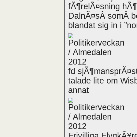
fÃ¶relÃ¤sning hÃ¶l
DalnÃ¤sÂ somÂ be
blandat sig in i ”
fd sjÃ¶mansprÃ¤s
talade lite om Wis
annat
Frivilliga FlygkÃ