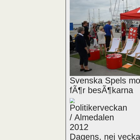
Svenska Spels mon
fÃ¶r besÃ¶karna
Dagens, nej veckans