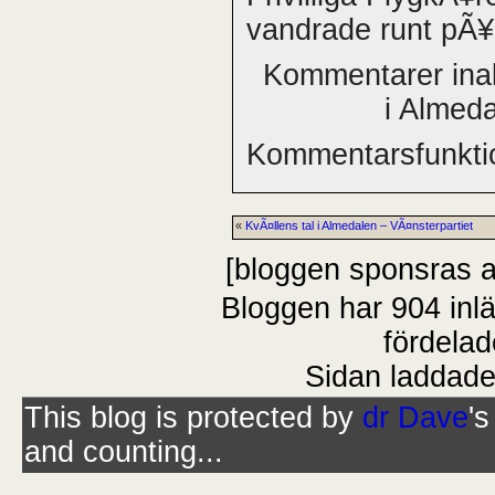
vandrade runt pÃ¥
Kommentarer ina
i Almed
Kommentarsfunktio
«
KvÃ¤llens tal i Almedalen – VÃ¤nsterpartiet
[bloggen sponsras 
Bloggen har 904 inl
fördelad
Sidan laddade
This blog is protected by
dr Dave
'
and counting...