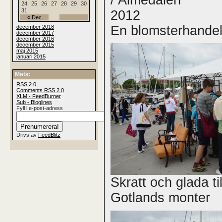
24
25
26
27
28
29
30
31
« Dec
En blomsterhandel
december 2018
december 2017
december 2016
december 2015
maj 2015
januari 2015
Meta:
RSS
2.0
Comments
RSS
2.0
XLM - FeedBurner
Sub - Bloglines
Fyll i e-post-adress
Drivs av
FeedBlitz
Skratt och glada t
Gotlands monter