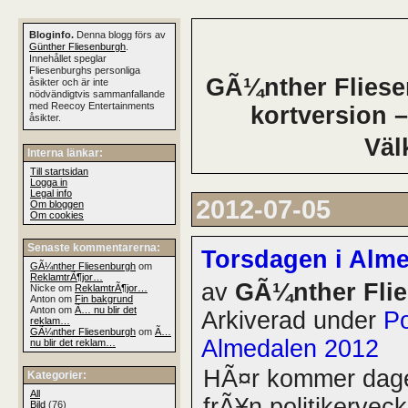
Bloginfo.
Denna blogg förs av
Günther Fliesenburgh
.
Innehållet speglar
Fliesenburghs personliga
GÃ¼nther Fliesen
åsikter och är inte
nödvändigtvis sammanfallande
med Reecoy Entertainments
kortversion –
åsikter.
Väl
Interna länkar:
Till startsidan
Logga in
Legal info
2012-07-05
Om bloggen
Om cookies
Senaste kommentarerna:
Torsdagen i Alm
GÃ¼nther Fliesenburgh
om
ReklamtrÃ¶jor…
av
GÃ¼nther Fli
Nicke om
ReklamtrÃ¶jor…
Anton om
Fin bakgrund
Anton om
Ã… nu blir det
Arkiverad under
Po
reklam…
GÃ¼nther Fliesenburgh
om
Ã…
Almedalen 2012
nu blir det reklam…
HÃ¤r kommer dagen
Kategorier:
All
frÃ¥n politikervec
Bild
(76)