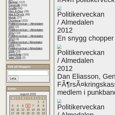
Bloggar
(112)
Generellt
(210)
Graffiti
(56)
Hiss & Diss
(39)
Mat & Dryck
(89)
Musik
(27)
Osorterat
(202)
Politikerveckan – Almedalen
2007
(2)
Politikerveckan – Almedalen
2012
(14)
En snygg chopper
Politikerveckan – Almedalen
2013
(4)
Politikerveckan / Almedalen
2005
(10)
Politikerveckan / Almedalen
2006
(13)
SamhÃ¤lle
(110)
Valet 2006
(2)
Sök på bloggen:
Dan Eliasson, Gen
FÃ¶rsÃ¤kringskass
Arkiv:
medlem i punkban
augusti 2026
M
T
O
T
F
L
S
1
2
3
4
5
6
7
8
9
10
11
12
13
14
15
16
17
18
19
20
21
22
23