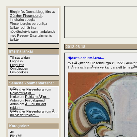
Bloginfo.
Denna blogg förs av
Günther Fliesenburgh
.
Innehållet speglar
Fliesenburghs personliga
åsikter och är inte
nödvändigtvis sammanfallande
med Reecoy Entertainments
åsikter.
2012-08-18
Interna länkar:
Till startsidan
HjÃ¤rta och smÃ¤rta…
Logga in
av
GÃ¼nther Fliesenburgh
kl. 15:23. Arkiv
Legal info
HjÃ¤rta och smÃ¤rta verkar vara ett tema pÃ¥ 
Om bloggen
Om cookies
Senaste kommentarerna:
GÃ¼nther Fliesenburgh
om
ReklamtrÃ¶jor…
Nicke om
ReklamtrÃ¶jor…
Anton om
Fin bakgrund
Anton om
Ã… nu blir det
reklam…
GÃ¼nther Fliesenburgh
om
Ã…
nu blir det reklam…
Kategorier:
All
Bild
(76)