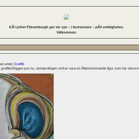
GÃ¼nther Fliesenburgh ger sin syn – i kortversion – pÃ¥ verkligheten.
Välkommen.
erad under
Graffiti
graffitivÃ¤ggen just nu, utomjordingen verkar vara en Ã¥terkommande figur som har observe