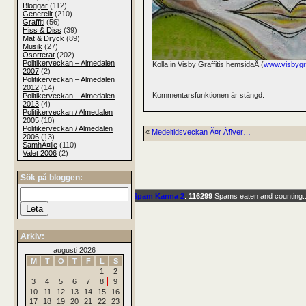
Bloggar
(112)
Generellt
(210)
Graffiti
(56)
Hiss & Diss
(39)
Mat & Dryck
(89)
Musik
(27)
Osorterat
(202)
Politikerveckan – Almedalen
Kolla in Visby Graffitis hemsidaÂ (
www.visbygra
2007
(2)
Politikerveckan – Almedalen
2012
(14)
Kommentarsfunktionen är stängd.
Politikerveckan – Almedalen
2013
(4)
Politikerveckan / Almedalen
2005
(10)
Politikerveckan / Almedalen
«
Medeltidsveckan Ã¤r Ã¶ver…
2006
(13)
SamhÃ¤lle
(110)
Valet 2006
(2)
Sök på bloggen:
This blog is protected by
dr Dave
's
Spam Karma 2
:
116299
Spams eaten and counting..
Arkiv:
augusti 2026
M
T
O
T
F
L
S
1
2
3
4
5
6
7
8
9
10
11
12
13
14
15
16
17
18
19
20
21
22
23