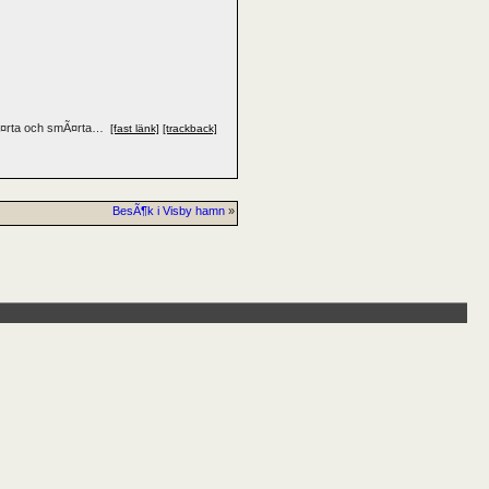
Ã¤rta och smÃ¤rta…
[fast länk]
[trackback]
BesÃ¶k i Visby hamn
»