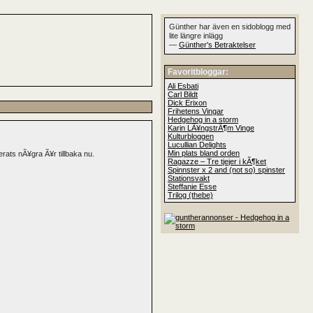
Günther har även en sidoblogg med
lite längre inlägg
—
Günther's Betraktelser
Favoritbloggar:
Ali Esbati
Carl Bildt
Dick Erixon
Frihetens Vingar
Hedgehog in a storm
Karin LÃ¥ngstrÃ¶m Vinge
Kulturbloggen
Lucullian Delights
Min plats bland orden
rats nÃ¥gra Ã¥r tillbaka nu.
Ragazze – Tre tjejer i kÃ¶ket
Spinnster x 2 and (not so) spinster
Stationsvakt
Steffanie Esse
Trilog (thebe)