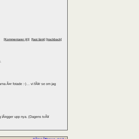
[Kommentarer (4)]
[fast länk]
[trackback]
.
arna Ã¤r fotade :-)… vi fÃ¥r se om jag
jag lÃ¤gger upp nya. (Dagens tvÃ¥