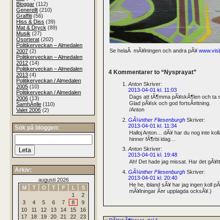
Bloggar
(112)
Generellt
(210)
Graffiti
(56)
Hiss & Diss
(39)
Mat & Dryck
(89)
Musik
(27)
Osorterat
(202)
Politikerveckan – Almedalen
Se helaÂ mÃ¥lningen och andra pÃ¥
www.visb
2007
(2)
Politikerveckan – Almedalen
2012
(14)
Politikerveckan – Almedalen
4 Kommentarer to “Nysprayat”
2013
(4)
Politikerveckan / Almedalen
Anton
Skriver:
2005
(10)
2013-04-01 kl. 11:03
Politikerveckan / Almedalen
Dags att tÃ¶mma pÃ¥skÃ¶len och ta sej
2006
(13)
Glad pÃ¥sk och god fortsÃ¤ttning.
SamhÃ¤lle
(110)
/Anton
Valet 2006
(2)
GÃ¼nther Fliesenburgh
Skriver:
2013-04-01 kl. 11:34
Sök på bloggen:
Halloj Anton… dÃ¥ har du nog inte koll
hinner fÃ¶rbi idag…
Anton
Skriver:
2013-04-01 kl. 19:48
Ah! Det hade jag missat. Har det gÃ¥tt f
Arkiv:
GÃ¼nther Fliesenburgh
Skriver:
2013-04-01 kl. 20:40
augusti 2026
He he, ibland sÃ¥ har jag ingen koll p
M
T
O
T
F
L
S
mÃ¥lningar Ã¤r upplagda ocksÃ¥.)
1
2
3
4
5
6
7
8
9
10
11
12
13
14
15
16
17
18
19
20
21
22
23