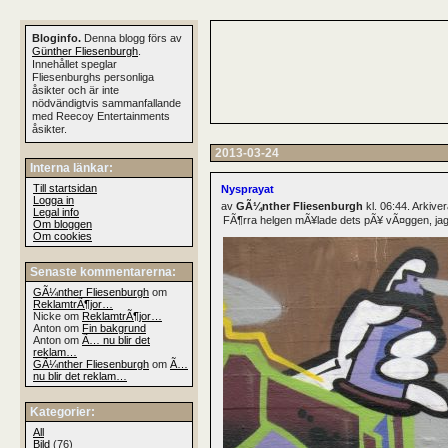
Bloginfo.
Denna blogg förs av
Günther Fliesenburgh
.
Innehållet speglar
Fliesenburghs personliga
åsikter och är inte
nödvändigtvis sammanfallande
med Reecoy Entertainments
åsikter.
2013-03-24
Interna länkar:
Till startsidan
Nysprayat
Logga in
av
GÃ¼nther Fliesenburgh
kl. 06:44. Arkiv
Legal info
FÃ¶rra helgen mÃ¥lade dets pÃ¥ vÃ¤ggen, jag 
Om bloggen
Om cookies
Senaste kommentarerna:
GÃ¼nther Fliesenburgh
om
ReklamtrÃ¶jor…
Nicke om
ReklamtrÃ¶jor…
Anton om
Fin bakgrund
Anton om
Ã… nu blir det
reklam…
GÃ¼nther Fliesenburgh
om
Ã…
nu blir det reklam…
Kategorier:
All
Bild
(76)