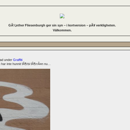
GÃ¼nther Fliesenburgh ger sin syn – i kortversion – pÃ¥ verkligheten.
Välkommen.
erad under
Graffiti
har inte hunnit fÃ¶rbi fÃ¶rrÃ¤n nu…