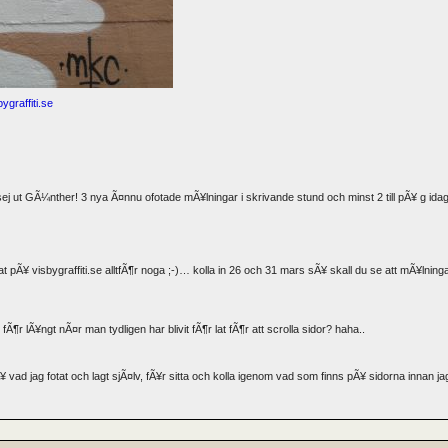
ygraffiti.se
 ut GÃ¼nther! 3 nya Ã¤nnu ofotade mÃ¥lningar i skrivande stund och minst 2 till pÃ¥ g idag
at pÃ¥ visbygraffiti.se alltfÃ¶r noga ;-)… kolla in 26 och 31 mars sÃ¥ skall du se att mÃ¥lning
Ã¶r lÃ¥ngt nÃ¤r man tydligen har blivit fÃ¶r lat fÃ¶r att scrolla sidor? haha..
Ã¥ vad jag fotat och lagt sjÃ¤lv, fÃ¥r sitta och kolla igenom vad som finns pÃ¥ sidorna innan 