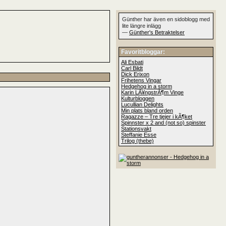
Günther har även en sidoblogg med
lite längre inlägg
—
Günther's Betraktelser
Favoritbloggar:
Ali Esbati
Carl Bildt
Dick Erixon
Frihetens Vingar
Hedgehog in a storm
Karin LÃ¥ngstrÃ¶m Vinge
Kulturbloggen
Lucullian Delights
Min plats bland orden
Ragazze – Tre tjejer i kÃ¶ket
Spinnster x 2 and (not so) spinster
Stationsvakt
Steffanie Esse
Trilog (thebe)