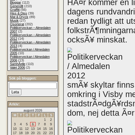
HÃ¤r kommer en li
Bloggar
(112)
Generellt
(210)
dagens rundvandri
Graffiti
(56)
Hiss & Diss
(39)
Mat & Dryck
(89)
redan tydligt att u
Musik
(27)
Osorterat
(202)
Politikerveckan – Almedalen
folkstrÃ¶mningarn
2007
(2)
Politikerveckan – Almedalen
ocksÃ¥ minskat.
2012
(14)
Politikerveckan – Almedalen
2013
(4)
Politikerveckan / Almedalen
2005
(10)
Politikerveckan / Almedalen
2006
(13)
SamhÃ¤lle
(110)
Valet 2006
(2)
Sök på bloggen:
smÃ¥ skyltar finns
omkring i Visby me
stadstrÃ¤dgÃ¥rds
Arkiv:
dom, nej detta Ã¤r
augusti 2026
M
T
O
T
F
L
S
1
2
3
4
5
6
7
8
9
10
11
12
13
14
15
16
17
18
19
20
21
22
23