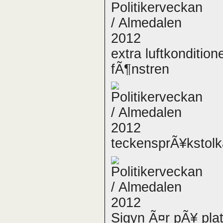
extra luftkonditio
fÃ¶nstren
teckensprÃ¥kstolk
Sigyn Ã¤r pÃ¥ plat