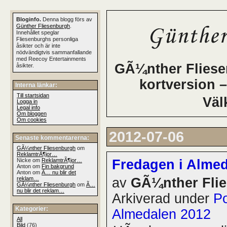
Bloginfo.
Denna blogg förs av
Günther Fliesenburgh
.
Innehållet speglar
Fliesenburghs personliga
åsikter och är inte
nödvändigtvis sammanfallande
med Reecoy Entertainments
GÃ¼nther Fliesen
åsikter.
kortversion –
Interna länkar:
Till startsidan
Väl
Logga in
Legal info
Om bloggen
Om cookies
2012-07-06
Senaste kommentarerna:
GÃ¼nther Fliesenburgh
om
ReklamtrÃ¶jor…
Nicke om
ReklamtrÃ¶jor…
Fredagen i Alme
Anton om
Fin bakgrund
Anton om
Ã… nu blir det
reklam…
av
GÃ¼nther Fli
GÃ¼nther Fliesenburgh
om
Ã…
nu blir det reklam…
Arkiverad under
Po
Kategorier:
Almedalen 2012
All
Bild
(76)