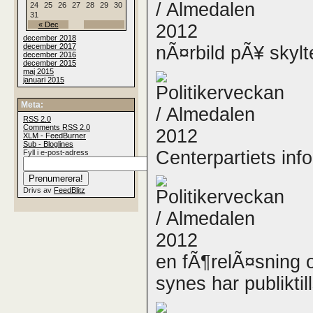
24
25
26
27
28
29
30
31
« Dec
december 2018
december 2017
nÃ¤rbild pÃ¥ skylt
december 2016
december 2015
maj 2015
januari 2015
Meta:
RSS
2.0
Comments
RSS
2.0
XLM - FeedBurner
Sub - Bloglines
Centerpartiets inf
Fyll i e-post-adress
Drivs av
FeedBlitz
en fÃ¶relÃ¤sning 
synes har publikti