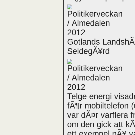
Gotlands LandshÃ¶
SeidegÃ¥rd
Telge energi visad
fÃ¶r mobiltelefon (
var dÃ¤r varflera
om den gick att k
ett exempel pÃ¥ v