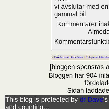
vi avslutar med en
gammal bil
Kommentarer inak
Almeda
Kommentarsfunktio
«
KvÃ¤llens tal i Almedalen – Folkpartiet Liberale
[bloggen sponsras 
Bloggen har 904 inl
fördelad
Sidan laddade
This blog is protected by
dr Dave
'
and counting...