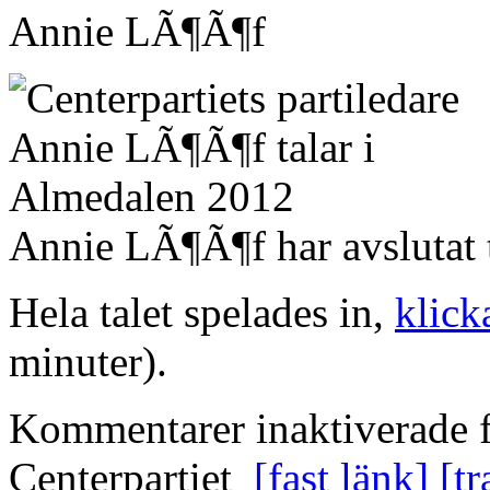
Annie LÃ¶Ã¶f
Annie LÃ¶Ã¶f har avslutat t
Hela talet spelades in,
klick
minuter).
Kommentarer inaktiverade
f
Centerpartiet
[fast länk]
[t