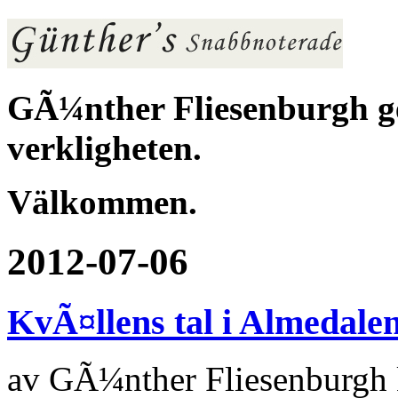
GÃ¼nther Fliesenburgh ger
verkligheten.
Välkommen.
2012-07-06
KvÃ¤llens tal i Almedalen
av
GÃ¼nther Fliesenburgh