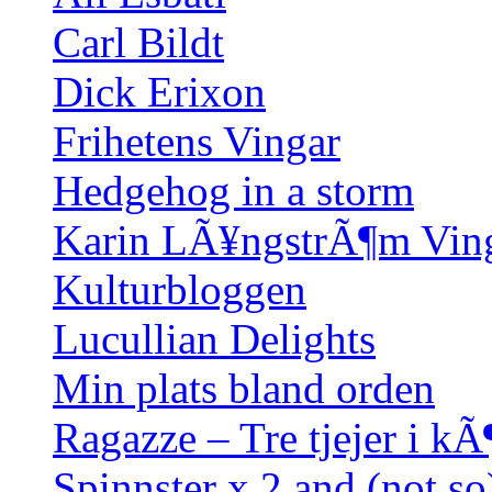
Carl Bildt
Dick Erixon
Frihetens Vingar
Hedgehog in a storm
Karin LÃ¥ngstrÃ¶m Vin
Kulturbloggen
Lucullian Delights
Min plats bland orden
Ragazze – Tre tjejer i kÃ
Spinnster x 2 and (not so