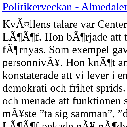
Politikerveckan - Almedale
KvÃ¤llens talare var Center
LÃ¶Ã¶f. Hon bÃ¶rjade att t
fÃ¶rnyas. Som exempel gav
personnivÃ¥. Hon knÃ¶t ann
konstaterade att vi lever i e
demokrati och frihet sprid
och menade att funktionen s
mÃ¥ste ”ta sig samman”, ”d
LÃ¶Ã¶f pekade pÃ¥ nÃ¶dvÃ