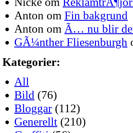
Nicke om
ReklamtrÃ¶jo
Anton om
Fin bakgrund
Anton om
Ã… nu blir d
GÃ¼nther Fliesenburgh
Kategorier:
All
Bild
(76)
Bloggar
(112)
Generellt
(210)