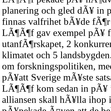
planering och gled dÃ¥ in p
finnas valfrihet bÃ¥de fÃ¶r 
LÃ¶Ã¶f gav exempel pÃ¥ f
utanfÃ¶rskapet, 2 konkurre
klimatet och 5 landsbygden.
om forskningspolitiken, m
pÃ¥att Sverige mÃ¥ste sats
LÃ¶Ã¶f kom sedan in pÃ¥ ”A
alliansen skall hÃ¥lla ihop
pÃ¥pekade Ã¤ven att de be