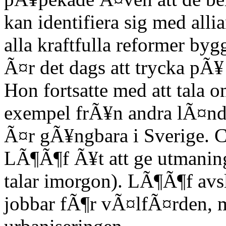
kan identifiera sig med all
alla kraftfulla reformer byg
Ã¤r det dags att trycka pÃ
Hon fortsatte med att tala 
exempel frÃ¥n andra lÃ¤nde
Ã¤r gÃ¥ngbara i Sverige. 
LÃ¶Ã¶f Ã¥t att ge utmaning
talar imorgon). LÃ¶Ã¶f avsl
jobbar fÃ¶r vÃ¤lfÃ¤rden, m