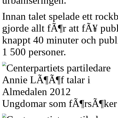
urbaniseringen.
Innan talet spelade ett ro
gjorde allt fÃ¶r att fÃ¥ pub
knappt 40 minuter och publi
1 500 personer.
Ungdomar som fÃ¶rsÃ¶ker f