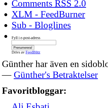
Comments
RSS
2.0
XLM - FeedBurner
Sub - Bloglines
Fyll i e-post-adress
Drivs av
FeedBlitz
Günther har även en sidoblo
—
Günther's Betraktelser
Favoritbloggar:
Ali Esbati