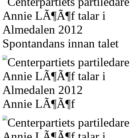
Spontandans innan talet
Annie LÃ¶Ã¶f